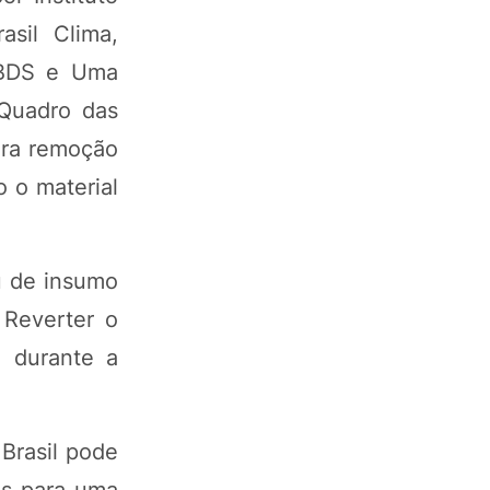
asil Clima,
CEBDS e Uma
Quadro das
ara remoção
 o material
u de insumo
 Reverter o
a durante a
Brasil pode
es para uma