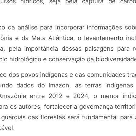
ursos hídricos, seja pela captura de carb
o da análise para incorporar informações sob
ônia e da Mata Atlântica, o levantamento incl
a, pela importância dessas paisagens para
clo hidrológico e conservação da biodiversidad
ico dos povos indígenas e das comunidades trad
gundo dados do Imazon, as terras indígenas 
mazônia entre 2012 e 2024, o menor índic
ara os autores, fortalecer a governança territori
uardiãs das florestas será fundamental para
ável.