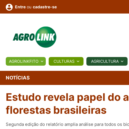
ou
cadastre-se
Entre
ULTURA
AGROLINKFITO
CULTURAS
AGRICULTURA
BIOLÓGICOS
COTAÇÕES
NOTÍCIAS
AGROTE
NOTÍCIAS
Estudo revela papel do
Fotos
os
Conversor
Colunistas
Eventos
e
Vídeos
florestas brasileiras
Segunda edição do relatório amplia análise para todos os bi