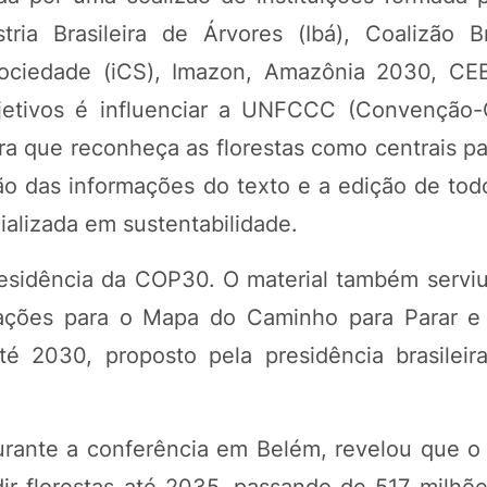
tria Brasileira de Árvores (Ibá), Coalizão Br
 e Sociedade (iCS), Imazon, Amazônia 2030, 
etivos é influenciar a UNFCCC (Convenção-
a que reconheça as florestas como centrais p
 das informações do texto e a edição de todo
ializada em sustentabilidade.
residência da COP30. O material também servi
izações para o Mapa do Caminho para Parar e
é 2030, proposto pela presidência brasileir
rante a conferência em Belém, revelou que o 
ir florestas até 2035, passando de 517 milhõ