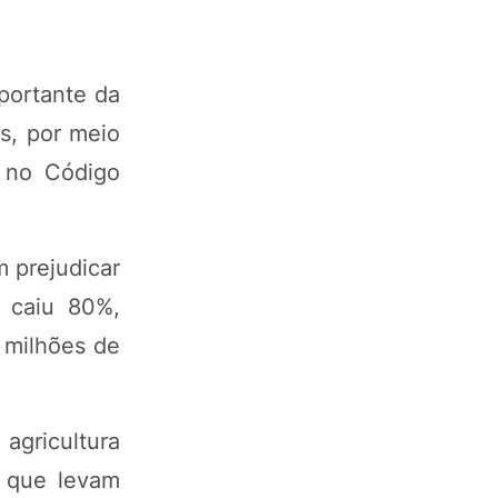
portante da
as, por meio
 no Código
 prejudicar
 caiu 80%,
 milhões de
agricultura
e que levam