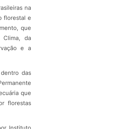
sileiras na
florestal e
umento, que
 Clima, da
rvação e a
 dentro das
 Permanente
pecuária que
r florestas
r Instituto