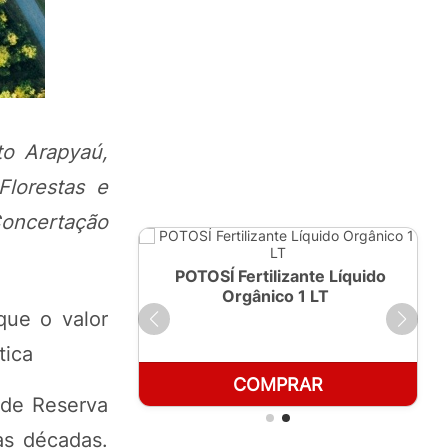
to Arapyaú,
 Florestas e
Concertação
ante Líquido
POTOSÍ Fertilizante Líquido
250ml
Orgânico 1 LT
que o valor
tica
RAR
COMPRAR
 de Reserva
as décadas.