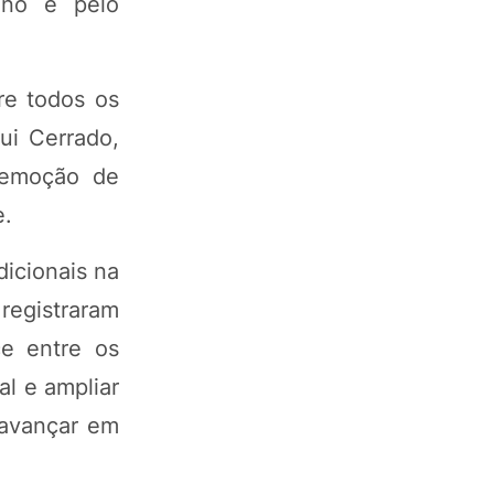
ono e pelo
re todos os
ui Cerrado,
 remoção de
e.
icionais na
registraram
e entre os
al e ampliar
 avançar em