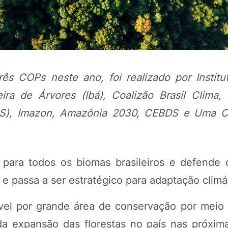
ês COPs neste ano, foi realizado por Institu
leira de Árvores (Ibá), Coalizão Brasil Clima,
 (iCS), Imazon, Amazônia 2030, CEBDS e Uma 
POTOSÍ Fertiliz
Orgânico 
 para todos os biomas brasileiros e defende 
e passa a ser estratégico para adaptação climá
COMP
ável por grande área de conservação por meio
da expansão das florestas no país nas próxim