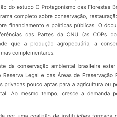
o do estudo O Protagonismo das Florestas Bra
rama completo sobre conservação, restauração 
bre financiamento e políticas públicas. O doc
nferências das Partes da ONU (as COPs do
fende que a produção agropecuária, a conse
, mas complementares.
e da conservação ambiental brasileira estar
de Reserva Legal e das Áreas de Preservação
as privadas pouco aptas para a agricultura ou 
stal. Ao mesmo tempo, cresce a demanda po
a por uma coalizão de instituições formada po