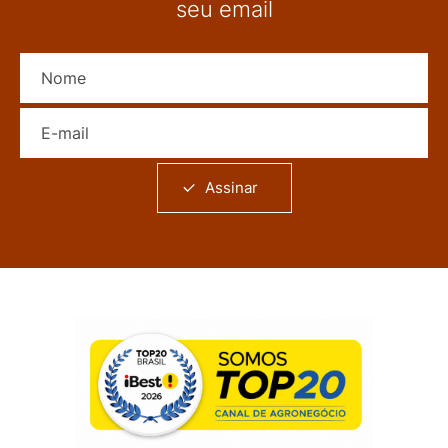
seu email
Nome
E-mail
Assinar