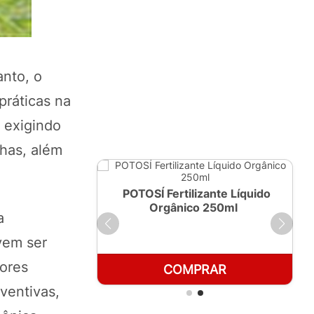
anto, o
práticas na
 exigindo
lhas, além
ante Líquido
POTOSÍ Fertilizante Líquido
 1 LT
Orgânico 250ml
a
vem ser
tores
RAR
COMPRAR
ventivas,