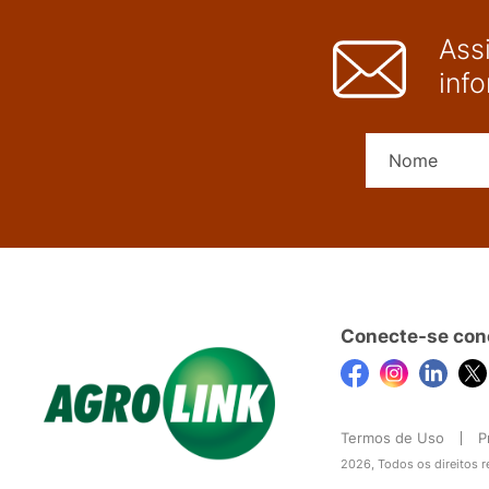
Ass
inf
Conecte-se con
Termos de Uso
P
2026, Todos os direitos 