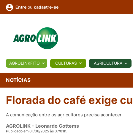
ou
cadastre-se
Entre
ULTURA
AGROLINKFITO
CULTURAS
AGRICULTURA
BIOLÓGICOS
COTAÇÕES
NOTÍCIAS
AGROTE
NOTÍCIAS
Florada do café exige 
Fotos
os
Conversor
Colunistas
Eventos
e
Vídeos
A comunicação entre os agricultores precisa acontecer
AGROLINK
- Leonardo Gottems
Publicado em 01/08/2025 às 07:01h.