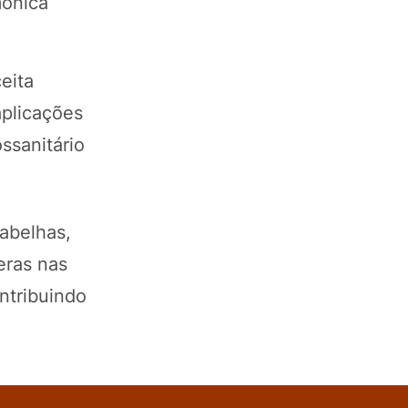
mônica
eita
aplicações
ssanitário
 abelhas,
eras nas
ontribuindo