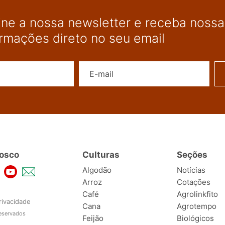
ine a nossa newsletter e receba nossas
ormações direto no seu email
Nome
E-mail
osco
Culturas
Seções
Algodão
Notícias
Arroz
Cotações
Café
Agrolinkfito
rivacidade
Cana
Agrotempo
reservados
Feijão
Biológicos