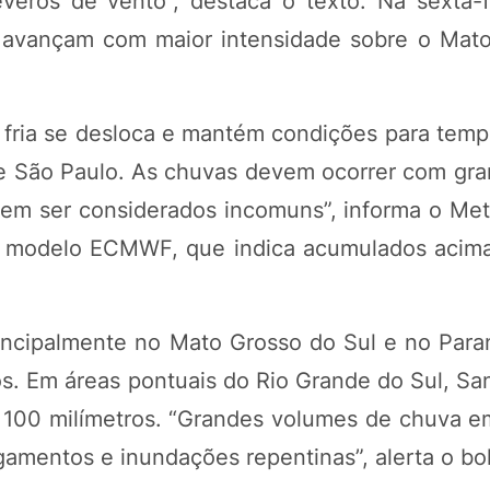
eros de vento”, destaca o texto. Na sexta-fe
s avançam com maior intensidade sobre o Mat
nte fria se desloca e mantém condições para te
 e São Paulo. As chuvas devem ocorrer com gr
dem ser considerados incomuns”, informa o Me
do modelo ECMWF, que indica acumulados acim
incipalmente no Mato Grosso do Sul e no Para
. Em áreas pontuais do Rio Grande do Sul, San
100 milímetros. “Grandes volumes de chuva em
gamentos e inundações repentinas”, alerta o bo