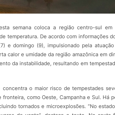
esta semana coloca a região centro-sul em 
 de temperatura. De acordo com informações d
(7) e domingo (9), impulsionado pela atuação
orta calor e umidade da região amazônica em di
ento da instabilidade, resultando em tempestad
POTOSÍ Fertiliz
Orgânico
7) concentra o maior risco de tempestades sev
 fronteira, como Oeste, Campanha e Sul. Há po
COMP
cluindo tornados e microexplosões. “No estad