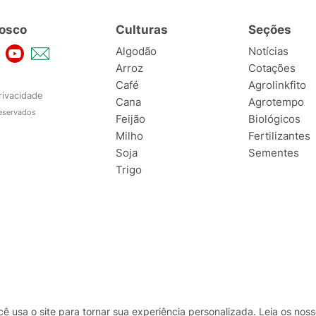
osco
Culturas
Seções
Algodão
Notícias
Arroz
Cotações
Café
Agrolinkfito
rivacidade
Cana
Agrotempo
reservados
Feijão
Biológicos
Milho
Fertilizantes
Soja
Sementes
Trigo
usa o site para tornar sua experiência personalizada. Leia os no