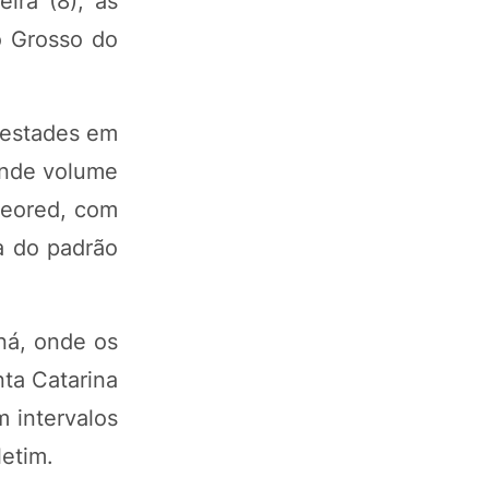
ira (8), as
o Grosso do
mpestades em
ande volume
teored, com
a do padrão
ná, onde os
ta Catarina
 intervalos
letim.