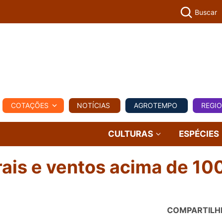
Buscar
PECUÁR
COTAÇÕES
NOTÍCIAS
AGROTEMPO
REGI
MPO
REGIONAL
COMERCIAL
AGROVIAGENS
CULTURAS
ESPÉCIES
rais e ventos acima de 10
COMPARTILH