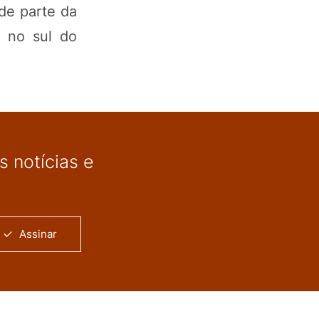
de parte da
á no sul do
 notícias e
Assinar