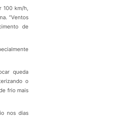
r 100 km/h,
ina. “Ventos
cimento de
pecialmente
ocar queda
terizando o
de frio mais
io nos dias