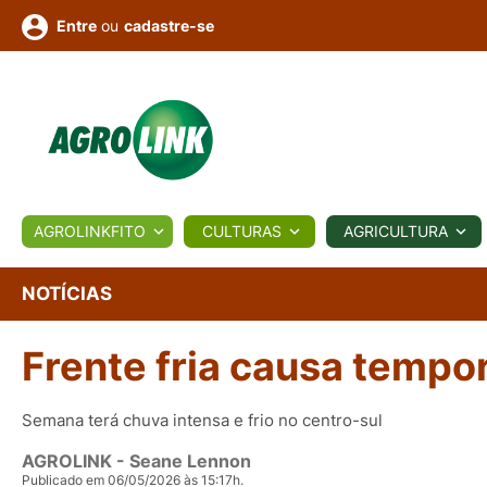
ou
cadastre-se
Entre
ULTURA
AGROLINKFITO
CULTURAS
AGRICULTURA
BIOLÓGICOS
COTAÇÕES
NOTÍCIAS
AGROTE
NOTÍCIAS
Frente fria causa tempo
Fotos
os
Conversor
Colunistas
Eventos
e
Vídeos
Semana terá chuva intensa e frio no centro-sul
AGROLINK
- Seane Lennon
Publicado em 06/05/2026 às 15:17h.