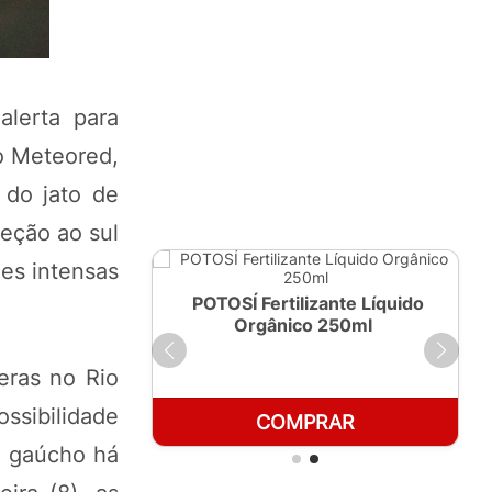
alerta para
o Meteored,
 do jato de
reção ao sul
es intensas
ante Líquido
POTOSÍ Fertilizante Líquido
 1 LT
Orgânico 250ml
eras no Rio
ssibilidade
RAR
COMPRAR
o gaúcho há