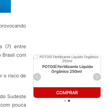
 provocando
a (7) entre
o Brasil com
ante Líquido
POTOSÍ Fertilizante Líquido
 1 LT
Orgânico 250ml
r o risco de
RAR
COMPRAR
s do Sudeste
, com pouca