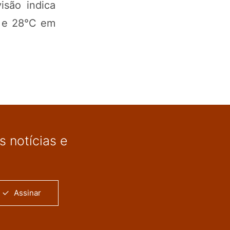
isão indica
C e 28°C em
 notícias e
Assinar