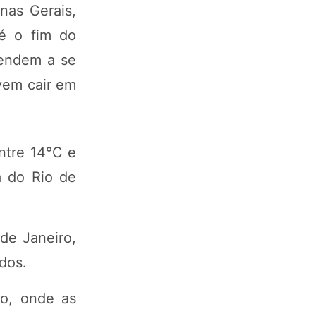
nas Gerais,
té o fim do
tendem a se
evem cair em
ntre 14°C e
a do Rio de
de Janeiro,
dos.
lo, onde as