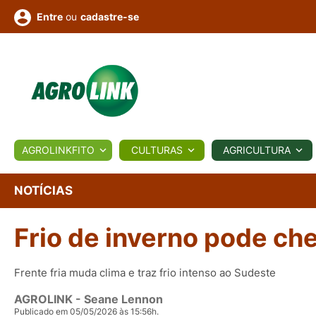
ou
cadastre-se
Entre
ULTURA
AGROLINKFITO
CULTURAS
AGRICULTURA
BIOLÓGICOS
COTAÇÕES
NOTÍCIAS
AGROTE
NOTÍCIAS
Frio de inverno pode ch
Fotos
os
Conversor
Colunistas
Eventos
e
Vídeos
Frente fria muda clima e traz frio intenso ao Sudeste
AGROLINK
- Seane Lennon
Publicado em 05/05/2026 às 15:56h.