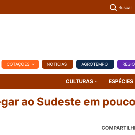
Buscar
PECUÁR
COTAÇÕES
NOTÍCIAS
AGROTEMPO
REGI
MPO
REGIONAL
COMERCIAL
AGROVIAGENS
CULTURAS
ESPÉCIES
egar ao Sudeste em pouco
COMPARTILH