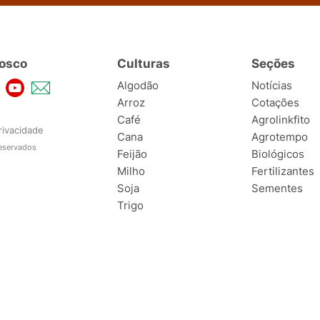
osco
Culturas
Seções
Algodão
Notícias
Arroz
Cotações
Café
Agrolinkfito
rivacidade
Cana
Agrotempo
reservados
Feijão
Biológicos
Milho
Fertilizantes
Soja
Sementes
Trigo