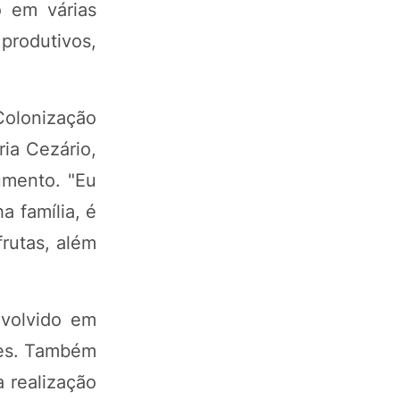
o em várias
 produtivos,
 Colonização
ia Cezário,
umento. "Eu
 família, é
frutas, além
nvolvido em
ões. Também
a realização