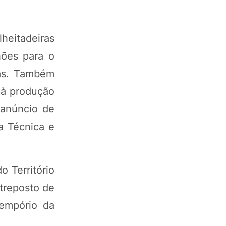
lheitadeiras
hões para o
oas. Também
s à produção
 anúncio de
a Técnica e
o Território
ntreposto de
 empório da