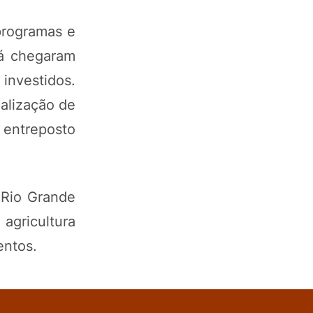
 programas e
já chegaram
 investidos.
alização de
 entreposto
 Rio Grande
agricultura
entos.