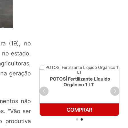
ra (19), no
 no estado.
gricultoras,
 na geração
ante Líquido
POTOSÍ Fertilizante Líquido
250ml
Orgânico 1 LT
imentos não
RAR
COMPRAR
es. "Vão ser
o produtiva