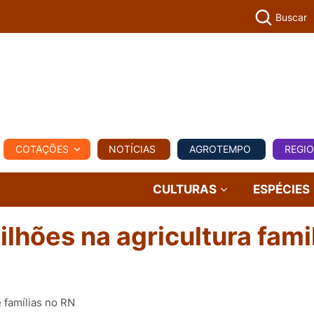
Buscar
PECUÁR
COTAÇÕES
NOTÍCIAS
AGROTEMPO
REGI
MPO
REGIONAL
COMERCIAL
AGROVIAGENS
CULTURAS
ESPÉCIES
lhões na agricultura famil
e famílias no RN