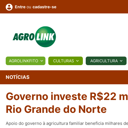
ou
cadastre-se
Entre
ULTURA
AGROLINKFITO
CULTURAS
AGRICULTURA
BIOLÓGICOS
COTAÇÕES
NOTÍCIAS
AGROTE
NOTÍCIAS
Governo investe R$22 mi
Fotos
os
Conversor
Colunistas
Eventos
e
Vídeos
Rio Grande do Norte
Apoio do governo à agricultura familiar beneficia milhares d