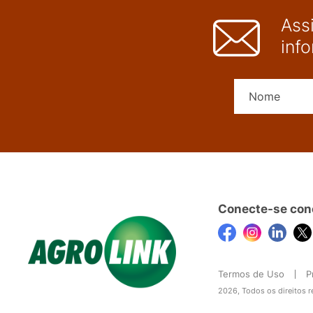
Ass
inf
Conecte-se con
Termos de Uso
P
2026, Todos os direitos 