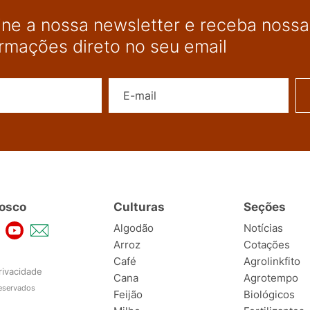
ine a nossa newsletter e receba nossas
ormações direto no seu email
Nome
E-mail
osco
Culturas
Seções
Algodão
Notícias
Arroz
Cotações
Café
Agrolinkfito
rivacidade
Cana
Agrotempo
reservados
Feijão
Biológicos