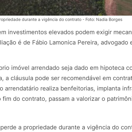
ropriedade durante a vigência do contrato - Foto: Nadia Borges
vem investimentos elevados podem exigir meca
aliação é de Fábio Lamonica Pereira, advogado 
óprio imóvel arrendado seja dado em hipoteca 
a, a cláusula pode ser recomendável em contra
POTOSÍ Fertiliz
Orgânico
rrendatário realiza benfeitorias, implanta infr
fim do contrato, passam a valorizar o patrimôn
COMP
 perde a propriedade durante a vigência do con