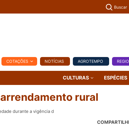
Buscar
PECUÁR
COTAÇÕES
NOTÍCIAS
AGROTEMPO
REGI
MPO
REGIONAL
COMERCIAL
AGROVIAGENS
CULTURAS
ESPÉCIES
 arrendamento rural
edade durante a vigência d
COMPARTILH