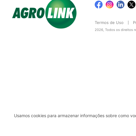
Termos de Uso
P
2026, Todos os direitos 
Usamos cookies para armazenar informações sobre como você 
2b98f7e1-9590-46d7-af32-2c8a921a53c7