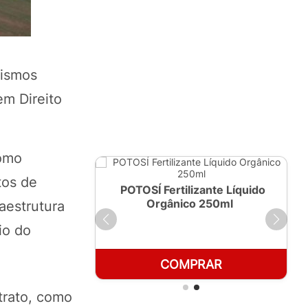
nismos
em Direito
como
tos de
ante Líquido
POTOSÍ Fertilizante Líquido
 1 LT
Orgânico 250ml
aestrutura
io do
RAR
COMPRAR
trato, como