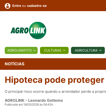
ou
cadastre-se
Entre
ULTURA
AGROLINKFITO
CULTURAS
AGRICULTURA
BIOLÓGICOS
COTAÇÕES
NOTÍCIAS
AGROTE
NOTÍCIAS
Hipoteca pode proteger
Fotos
os
Conversor
Colunistas
Eventos
e
Vídeos
O principal risco ocorre quando o arrendador perde a propri
AGROLINK
- Leonardo Gottems
Publicado em 18/05/2026 às 06:43h.