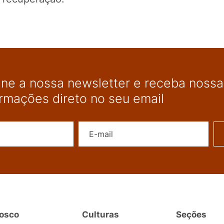
ine a nossa newsletter e receba nossas
ormações direto no seu email
Nome
E-mail
osco
Culturas
Seções