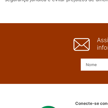
Ass
inf
Conecte-se con