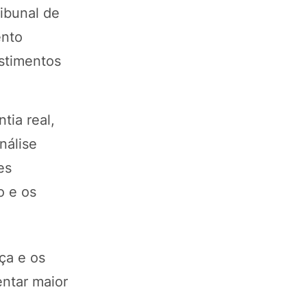
ibunal de
ento
estimentos
tia real,
nálise
es
o e os
ça e os
entar maior