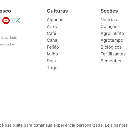
osco
Culturas
Seções
Algodão
Notícias
Arroz
Cotações
Café
Agrolinkfito
rivacidade
Cana
Agrotempo
reservados
Feijão
Biológicos
Milho
Fertilizantes
Soja
Sementes
Trigo
usa o site para tornar sua experiência personalizada. Leia os no