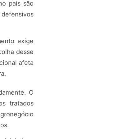
no país são
 defensivos
mento exige
colha desse
cional afeta
ra.
idamente. O
s tratados
 agronegócio
os.