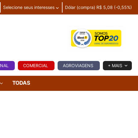
Selecione seus interesses
Dólar (compra) R$ 5,08 (-0,55%)
IA
ONAL
COMERCIAL
AGROVIAGENS
+ MAIS
TODAS