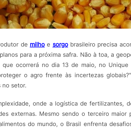
rodutor de
milho
e
sorgo
brasileiro precisa ac
 planos para a próxima safra. Não à toa, a geop
 que ocorrerá no dia 13 de maio, no Unique
proteger o agro frente às incertezas globais?"
POTOSÍ Fertiliz
 no setor.
Orgânico 
exidade, onde a logística de fertilizantes, d
COMP
dades externas. Mesmo sendo o terceiro maior 
limentos do mundo, o Brasil enfrenta desafios 