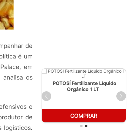
ompanhar de
olítica é um
 Palace, em
 analisa os
ante Líquido
POTOSÍ Fertilizante Líquido
250ml
Orgânico 1 LT
efensivos e
RAR
COMPRAR
produtor de
logísticos.