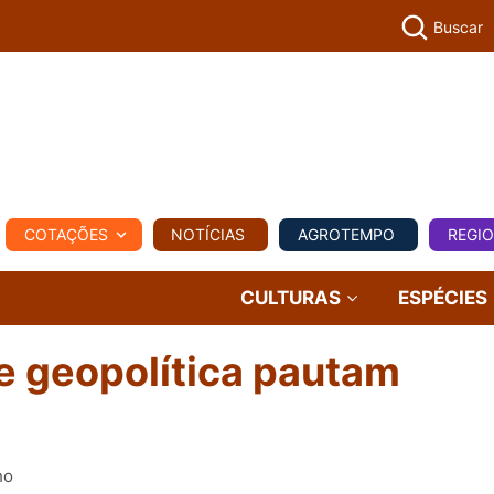
Buscar
PECUÁR
COTAÇÕES
NOTÍCIAS
AGROTEMPO
REGI
MPO
REGIONAL
COMERCIAL
AGROVIAGENS
CULTURAS
ESPÉCIES
e geopolítica pautam
ho