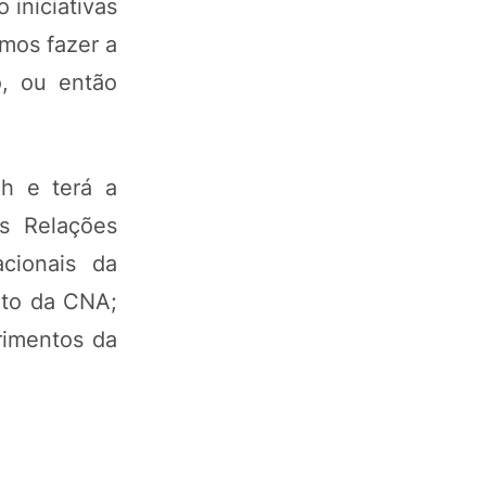
 iniciativas
mos fazer a
, ou então
2h e terá a
as Relações
acionais da
unto da CNA;
primentos da