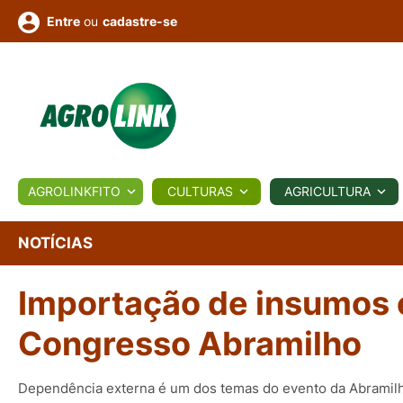
ou
cadastre-se
Entre
ULTURA
AGROLINKFITO
CULTURAS
AGRICULTURA
BIOLÓGICOS
COTAÇÕES
NOTÍCIAS
AGROTE
NOTÍCIAS
Importação de insumos 
Fotos
os
Conversor
Colunistas
Eventos
e
Vídeos
Congresso Abramilho
Dependência externa é um dos temas do evento da Abramil