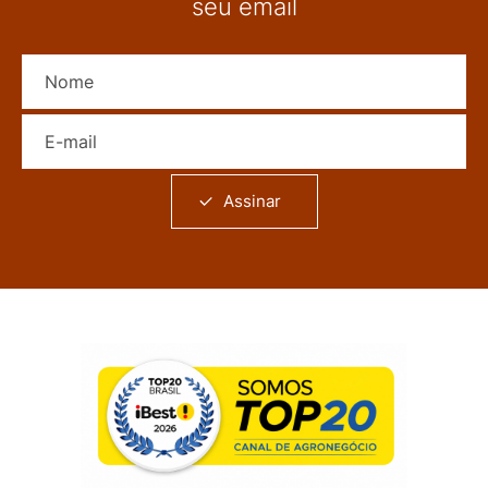
seu email
Nome
E-mail
Assinar