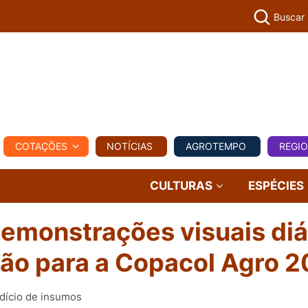
Buscar
PECUÁR
COTAÇÕES
NOTÍCIAS
AGROTEMPO
REGI
MPO
REGIONAL
COMERCIAL
AGROVIAGENS
CULTURAS
ESPÉCIES
demonstrações visuais diá
ção para a Copacol Agro 
rdício de insumos