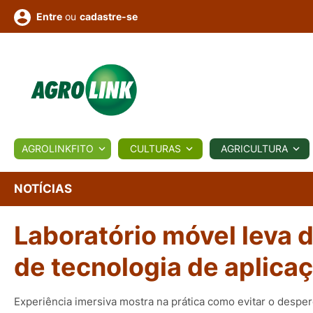
ou
cadastre-se
Entre
ULTURA
AGROLINKFITO
CULTURAS
AGRICULTURA
BIOLÓGICOS
COTAÇÕES
NOTÍCIAS
AGROTE
NOTÍCIAS
Laboratório móvel leva 
Fotos
os
Conversor
Colunistas
Eventos
e
Vídeos
de tecnologia de aplica
Experiência imersiva mostra na prática como evitar o despe