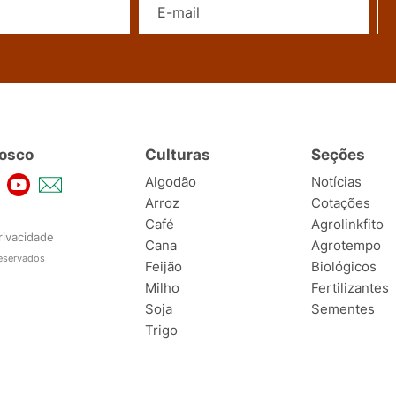
osco
Culturas
Seções
Algodão
Notícias
Arroz
Cotações
Café
Agrolinkfito
rivacidade
Cana
Agrotempo
reservados
Feijão
Biológicos
Milho
Fertilizantes
Soja
Sementes
Trigo