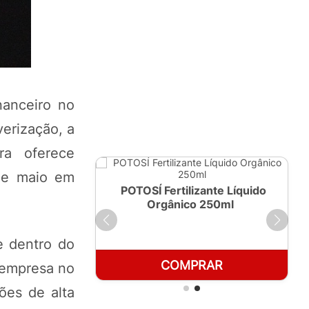
nanceiro no
verização, a
ra oferece
 de maio em
ante Líquido
POTOSÍ Fertilizante Líquido
 1 LT
Orgânico 250ml
e dentro do
RAR
COMPRAR
a empresa no
ões de alta