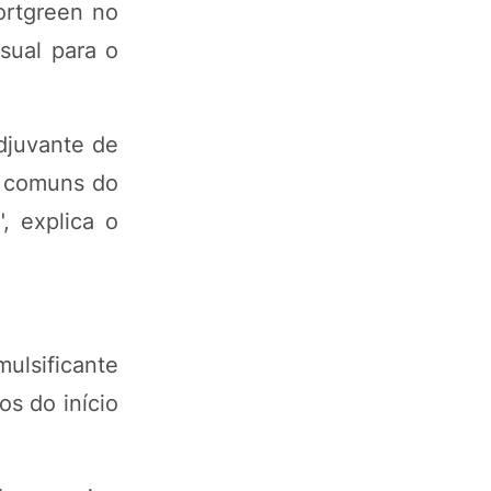
ortgreen no
sual para o
adjuvante de
s comuns do
, explica o
ulsificante
os do início