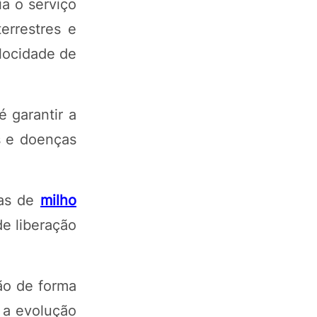
a o serviço
errestres e
locidade de
é garantir a
s e doenças
vas de
milho
e liberação
ão de forma
 a evolução