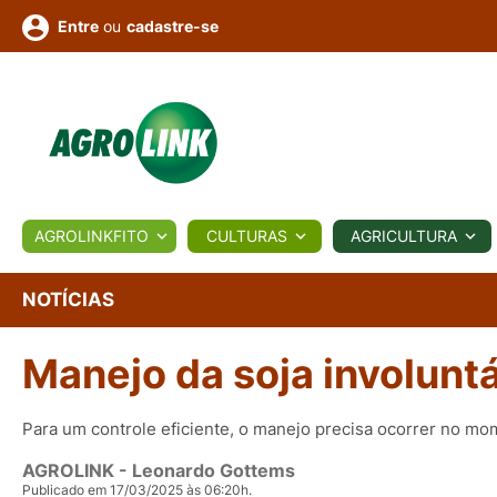
ou
cadastre-se
Entre
ULTURA
AGROLINKFITO
CULTURAS
AGRICULTURA
BIOLÓGICOS
COTAÇÕES
NOTÍCIAS
AGROTE
NOTÍCIAS
Manejo da soja involunt
Fotos
os
Conversor
Colunistas
Eventos
e
Vídeos
Para um controle eficiente, o manejo precisa ocorrer no mo
AGROLINK
- Leonardo Gottems
Publicado em 17/03/2025 às 06:20h.