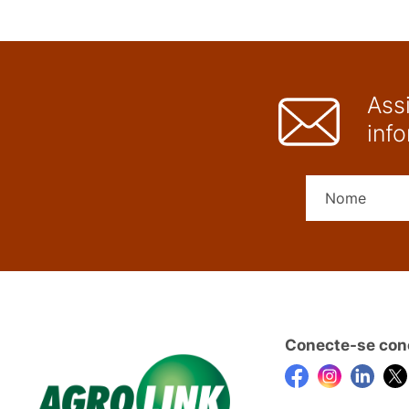
Ass
inf
Conecte-se con