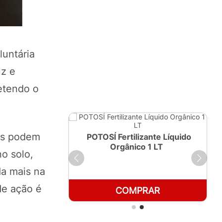
luntária
uz e
etendo o
ces podem
ante Líquido
POTOSÍ Fertilizante Líquido
250ml
Orgânico 1 LT
no solo,
da mais na
de ação é
RAR
COMPRAR