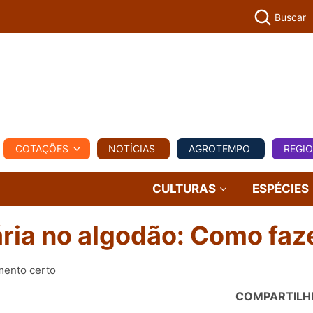
Buscar
PECUÁR
COTAÇÕES
NOTÍCIAS
AGROTEMPO
REGI
MPO
REGIONAL
COMERCIAL
AGROVIAGENS
CULTURAS
ESPÉCIES
ária no algodão: Como faz
mento certo
COMPARTILH