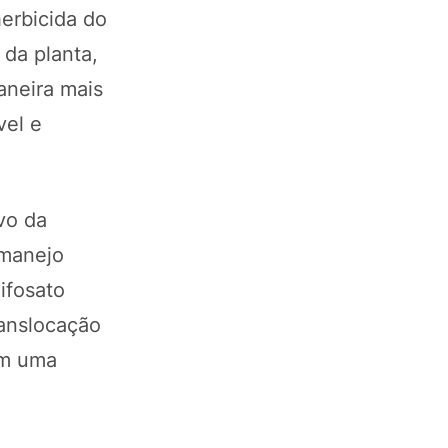
erbicida do
 da planta,
aneira mais
vel e
vo da
 manejo
ifosato
ranslocação
em uma