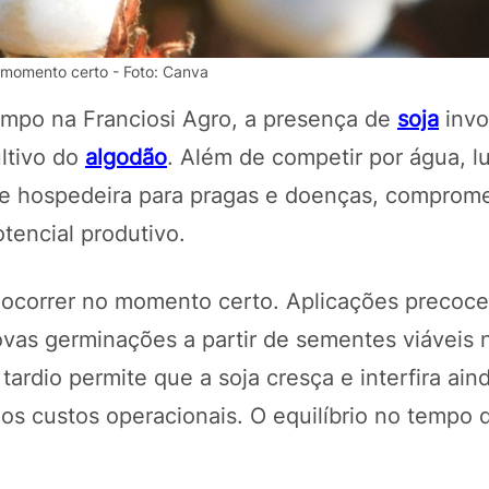
o momento certo - Foto: Canva
po na Franciosi Agro, a presença de
soja
invo
ultivo do
algodão
. Além de competir por água, l
 de hospedeira para pragas e doenças, comprom
otencial produtivo.
sa ocorrer no momento certo. Aplicações preco
POTOSÍ Fertiliz
Orgânico 
novas germinações a partir de sementes viáveis 
ardio permite que a soja cresça e interfira ain
os custos operacionais. O equilíbrio no tempo 
COMP
s.