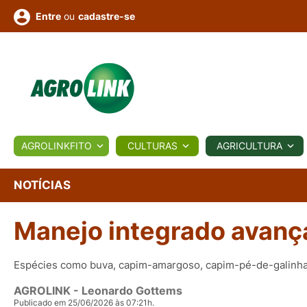
ou
cadastre-se
Entre
ULTURA
AGROLINKFITO
CULTURAS
AGRICULTURA
BIOLÓGICOS
COTAÇÕES
NOTÍCIAS
AGROTE
NOTÍCIAS
Manejo integrado avança
Fotos
os
Conversor
Colunistas
Eventos
e
Vídeos
Espécies como buva, capim-amargoso, capim-pé-de-galinha 
AGROLINK
- Leonardo Gottems
Publicado em 25/06/2026 às 07:21h.