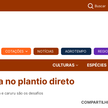
Buscar
PECUÁR
COTAÇÕES
NOTÍCIAS
AGROTEMPO
REGI
MPO
REGIONAL
COMERCIAL
AGROVIAGENS
CULTURAS
ESPÉCIES
 no plantio direto
e caruru são os desafios
COMPARTILH