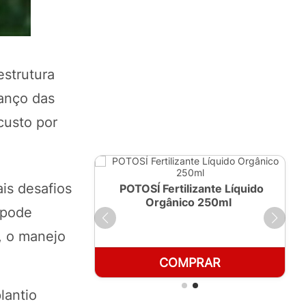
estrutura
vanço das
custo por
is desafios
ante Líquido
POTOSÍ Fertilizante Líquido
 1 LT
Orgânico 250ml
 pode
, o manejo
RAR
COMPRAR
lantio