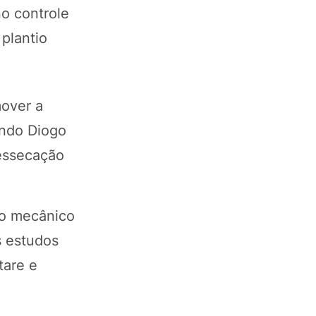
o controle
plantio
mover a
undo Diogo
dessecação
jo mecânico
s estudos
tare e