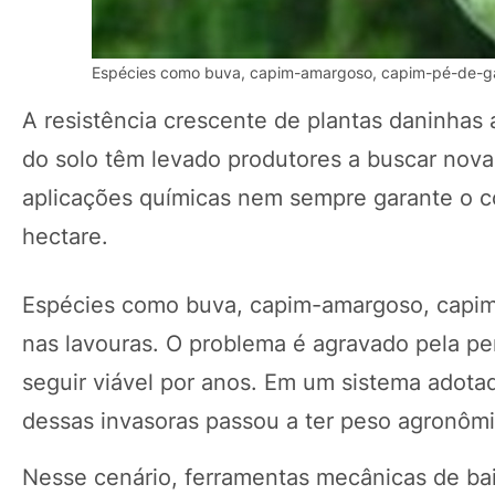
Espécies como buva, capim-amargoso, capim-pé-de-galin
A resistência crescente de plantas daninhas 
do solo têm levado produtores a buscar novas
aplicações químicas nem sempre garante o co
hectare.
Espécies como buva, capim-amargoso, capim-p
nas lavouras. O problema é agravado pela p
seguir viável por anos. Em um sistema adota
dessas invasoras passou a ter peso agronôm
Nesse cenário, ferramentas mecânicas de ba