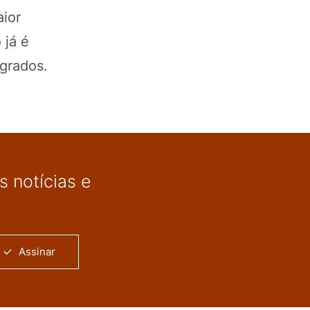
aior
 já é
grados.
 notícias e
Assinar