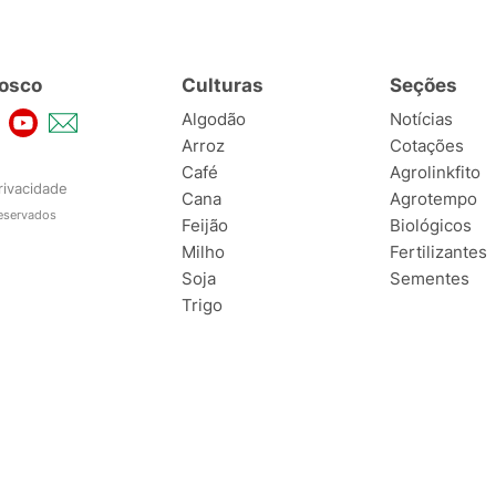
osco
Culturas
Seções
Algodão
Notícias
Arroz
Cotações
Café
Agrolinkfito
rivacidade
Cana
Agrotempo
reservados
Feijão
Biológicos
Milho
Fertilizantes
Soja
Sementes
Trigo