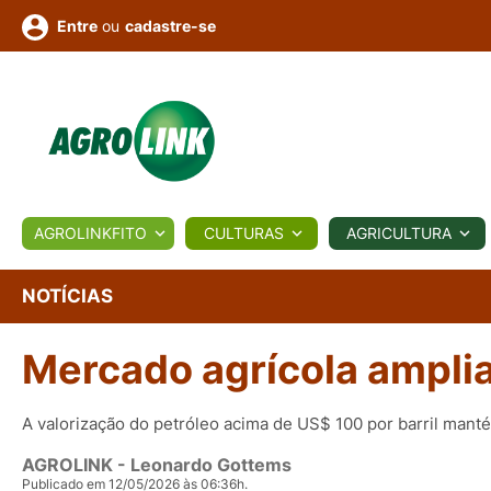
ou
cadastre-se
Entre
ULTURA
AGROLINKFITO
CULTURAS
AGRICULTURA
BIOLÓGICOS
COTAÇÕES
NOTÍCIAS
AGROTE
NOTÍCIAS
Mercado agrícola amplia
Fotos
os
Conversor
Colunistas
Eventos
e
Vídeos
A valorização do petróleo acima de US$ 100 por barril man
AGROLINK
- Leonardo Gottems
Publicado em 12/05/2026 às 06:36h.