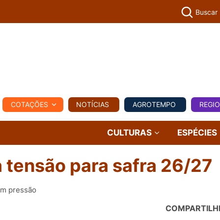
Buscar
PECUÁR
COTAÇÕES
NOTÍCIAS
AGROTEMPO
REGI
MPO
REGIONAL
COMERCIAL
AGROVIAGENS
CULTURAS
ESPÉCIES
 tensão para safra 26/27
tém pressão
COMPARTILH