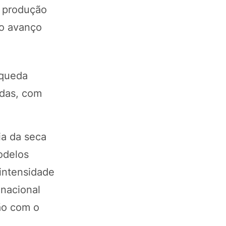
a produção
 o avanço
 queda
adas, com
ia da seca
odelos
intensidade
 nacional
ão com o