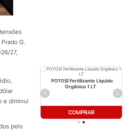
 tensões
 Prado G.
026/27,
édio,
ante Líquido
POTOSÍ Fertilizante Líquido
250ml
Orgânico 1 LT
dólar
o e diminui
RAR
COMPRAR
dos pelo