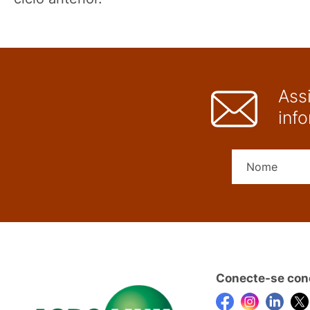
Ass
inf
Conecte-se con