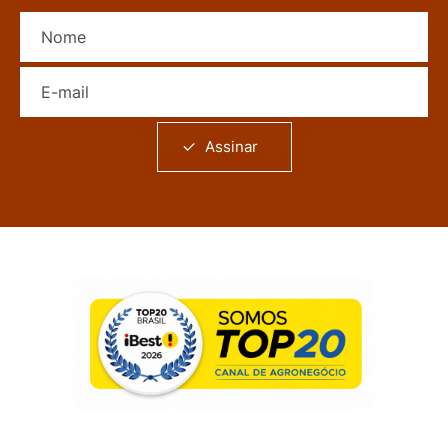
Nome
E-mail
Assinar