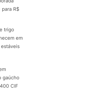
porada
u para R$
e trigo
manecem em
 estáveis
 em
go gaúcho
.400 CIF