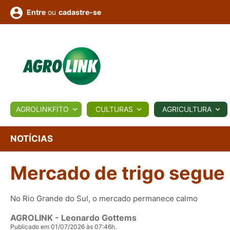
ou
cadastre-se
Entre
ULTURA
AGROLINKFITO
CULTURAS
AGRICULTURA
BIOLÓGICOS
COTAÇÕES
NOTÍCIAS
AGROTE
NOTÍCIAS
Mercado de trigo segue 
Fotos
os
Conversor
Colunistas
Eventos
e
Vídeos
No Rio Grande do Sul, o mercado permanece calmo
AGROLINK
- Leonardo Gottems
Publicado em 01/07/2026 às 07:46h.