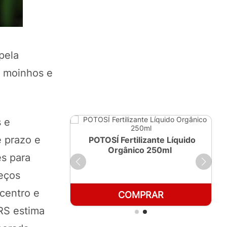
pela
s moinhos e
 e
e prazo e
ante Líquido
POTOSÍ Fertilizante Líquido
 1 LT
Orgânico 250ml
es para
eços
 centro e
RAR
COMPRAR
RS estima