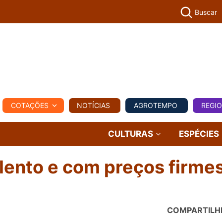
Buscar
PECUÁR
COTAÇÕES
NOTÍCIAS
AGROTEMPO
REGI
MPO
REGIONAL
COMERCIAL
AGROVIAGENS
CULTURAS
ESPÉCIES
lento e com preços firme
COMPARTILH