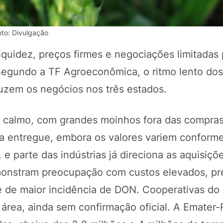
to: Divulgação
quidez, preços firmes e negociações limitadas 
Segundo a TF Agroeconômica, o ritmo lento do
duzem os negócios nos três estados.
 calmo, com grandes moinhos fora das compras
da entregue, embora os valores variem conform
POTOSÍ Fertiliz
Orgânico
 e parte das indústrias já direciona as aquisiçõ
emonstram preocupação com custos elevados, pr
de de maior incidência de DON. Cooperativas do
COMP
rea, ainda sem confirmação oficial. A Emater-