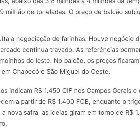
as, abaixo das 3,8 milhões a 4 milhões da tem
1,9 milhão de toneladas. O preço de balcão subi
culta a negociação de farinhas. Houve negócio d
mercado continua travado. As referências per
oinhos do leste. No balcão, os preços ficaram
e em Chapecó e São Miguel do Oeste.
nhos indicam R$ 1.450 CIF nos Campos Gerais e
edem a partir de R$ 1.400 FOB, enquanto o tri
a nova safra, as ideias giram em torno de R$ 1
ro.