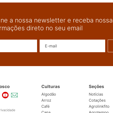
ine a nossa newsletter e receba nossas
ormações direto no seu email
Nome
E-mail
osco
Culturas
Seções
Algodão
Notícias
Arroz
Cotações
Café
Agrolinkfito
rivacidade
Cana
Agrotempo