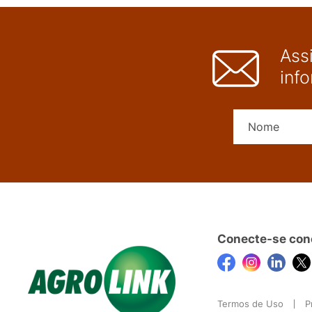
Ass
inf
Conecte-se con
Termos de Uso
P