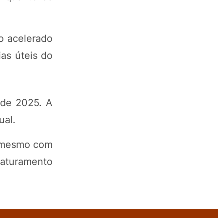
o acelerado
ias úteis do
 de 2025. A
ual.
, mesmo com
faturamento