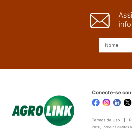
Ass
inf
Conecte-se con
Termos de Uso
P
2026, Todos os direitos 