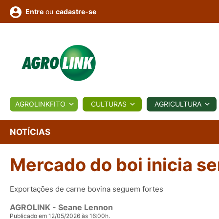
ou
cadastre-se
Entre
ULTURA
AGROLINKFITO
CULTURAS
AGRICULTURA
BIOLÓGICOS
COTAÇÕES
NOTÍCIAS
AGROTE
NOTÍCIAS
Mercado do boi inicia s
Fotos
os
Conversor
Colunistas
Eventos
e
Vídeos
Exportações de carne bovina seguem fortes
AGROLINK
- Seane Lennon
Publicado em 12/05/2026 às 16:00h.