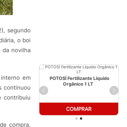
2), segundo
iária, o boi
 da novilha
 interno em
ante Líquido
POTOSÍ Fertilizante Líquido
250ml
Orgânico 1 LT
s continuou
 contribuiu
RAR
COMPRAR
 de compra,