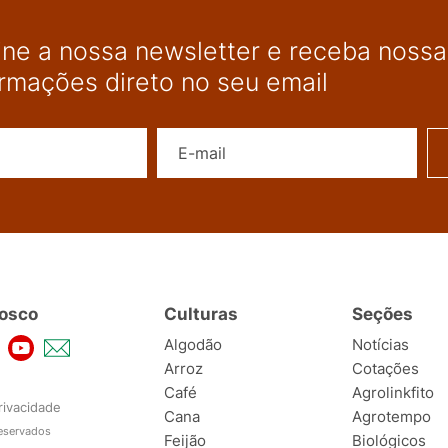
ine a nossa newsletter e receba nossas
ormações direto no seu email
Nome
E-mail
osco
Culturas
Seções
Algodão
Notícias
Arroz
Cotações
Café
Agrolinkfito
rivacidade
Cana
Agrotempo
reservados
Feijão
Biológicos