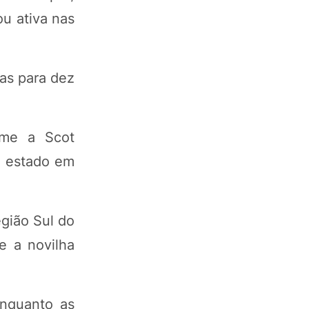
u ativa nas
as para dez
rme a Scot
o estado em
egião Sul do
e a novilha
nquanto as