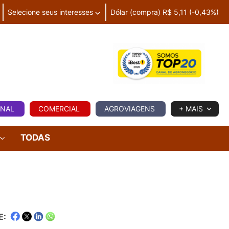
Selecione seus interesses
Dólar (compra) R$ 5,11 (-0,43%)
IA
ONAL
COMERCIAL
AGROVIAGENS
+ MAIS
TODAS
E: