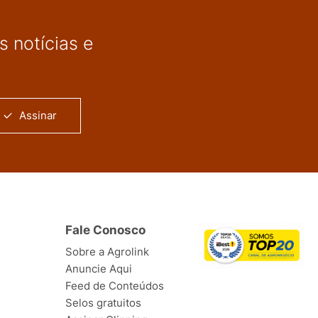
 notícias e
Assinar
Fale Conosco
Sobre a Agrolink
Anuncie Aqui
Feed de Conteúdos
Selos gratuitos