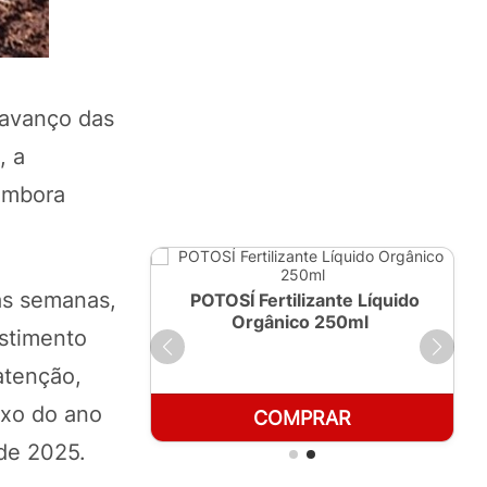
 avanço das
, a
embora
as semanas,
ante Líquido
POTOSÍ Fertilizante Líquido
 1 LT
Orgânico 250ml
estimento
atenção,
ixo do ano
RAR
COMPRAR
de 2025.