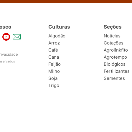
osco
Culturas
Seções
Algodão
Notícias
Arroz
Cotações
Café
Agrolinkfito
rivacidade
Cana
Agrotempo
reservados
Feijão
Biológicos
Milho
Fertilizantes
Soja
Sementes
Trigo