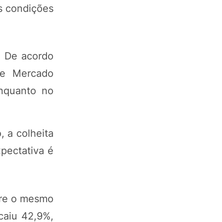
s condições
. De acordo
de Mercado
enquanto no
 a colheita
pectativa é
bre o mesmo
caiu 42,9%,