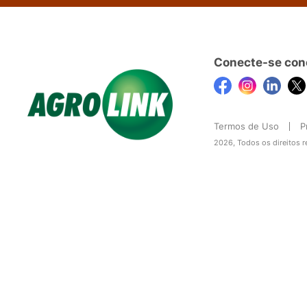
Conecte-se con
Termos de Uso
P
2026, Todos os direitos 