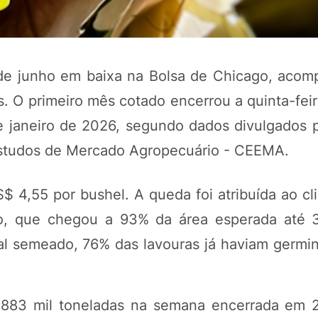
e junho em baixa na Bolsa de Chicago, aco
 O primeiro mês cotado encerrou a quinta-feir
 janeiro de 2026, segundo dados divulgados p
Estudos de Mercado Agropecuário - CEEMA.
 4,55 por bushel. A queda foi atribuída ao cli
POTOSÍ Fertiliz
Orgânico
o, que chegou a 93% da área esperada até 
al semeado, 76% das lavouras já haviam germi
COMP
883 mil toneladas na semana encerrada em 