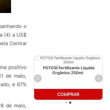
mpanhando o
a (4) a US$
ela Central
ma positivo
ante Líquido
POTOSÍ Fertilizante Líquido
 1 LT
Orgânico 250ml
31 de maio,
nado, e 67%
RAR
COMPRAR
28 de maio,