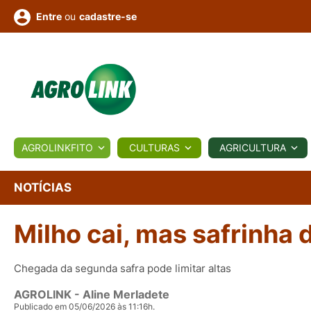
ou
cadastre-se
Entre
ULTURA
AGROLINKFITO
CULTURAS
AGRICULTURA
BIOLÓGICOS
COTAÇÕES
NOTÍCIAS
AGROTE
NOTÍCIAS
Milho cai, mas safrinha
Fotos
os
Conversor
Colunistas
Eventos
e
Vídeos
Chegada da segunda safra pode limitar altas
AGROLINK
- Aline Merladete
Publicado em 05/06/2026 às 11:16h.