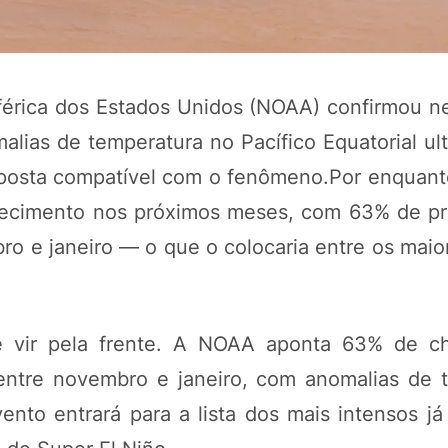
érica dos Estados Unidos (NOAA) confirmou ne
omalias de temperatura no Pacífico Equatorial u
sposta compatível com o fenômeno.Por enquanto
alecimento nos próximos meses, com 63% de pr
bro e janeiro — o que o colocaria entre os mai
POTOSÍ Fertiliz
Orgânico 
e vir pela frente. A NOAA aponta 63% de c
 entre novembro e janeiro, com anomalias de 
COMP
ento entrará para a lista dos mais intensos já