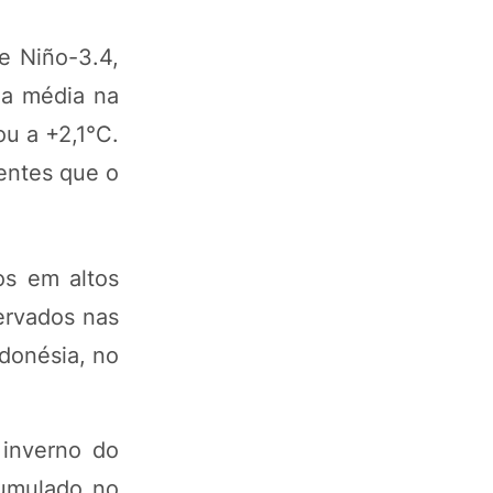
e Niño-3.4,
da média na
u a +2,1°C.
entes que o
os em altos
servados nas
donésia, no
 inverno do
cumulado no