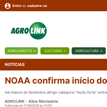
ou
cadastre-se
Entre
ULTURA
AGROLINKFITO
CULTURAS
AGRICULTURA
BIOLÓGICOS
COTAÇÕES
NOTÍCIAS
AGROTE
NOTÍCIAS
NOAA confirma início do
Fotos
os
Conversor
Colunistas
Eventos
e
Vídeos
Há chance do fenômeno atingir categoria "muito forte" entr
AGROLINK
- Aline Merladete
Publicado em 11/06/2026 às 15:51h.