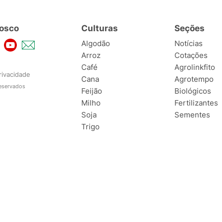
osco
Culturas
Seções
Algodão
Notícias
Arroz
Cotações
Café
Agrolinkfito
rivacidade
Cana
Agrotempo
reservados
Feijão
Biológicos
Milho
Fertilizantes
Soja
Sementes
Trigo