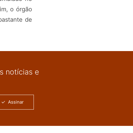
im, o órgão
bastante de
 notícias e
Assinar