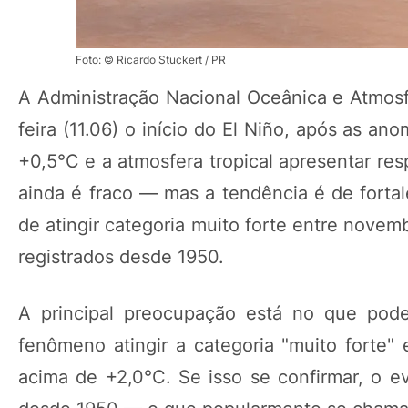
Foto: © Ricardo Stuckert / PR
A Administração Nacional Oceânica e Atmosf
feira (11.06) o início do El Niño, após as an
+0,5°C e a atmosfera tropical apresentar re
ainda é fraco — mas a tendência é de fort
de atingir categoria muito forte entre novem
registrados desde 1950.
A principal preocupação está no que pod
fenômeno atingir a categoria "muito forte"
acima de +2,0°C. Se isso se confirmar, o ev