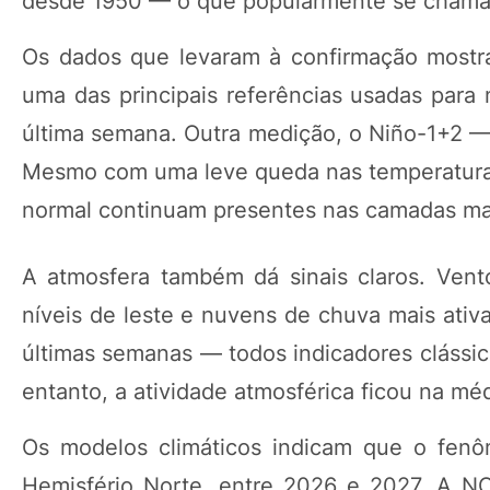
desde 1950 — o que popularmente se chama 
Os dados que levaram à confirmação mostra
uma das principais referências usadas par
última semana. Outra medição, o Niño-1+2 —
Mesmo com uma leve queda nas temperaturas
normal continuam presentes nas camadas mais
A atmosfera também dá sinais claros. Vent
níveis de leste e nuvens de chuva mais ativ
últimas semanas — todos indicadores clássic
entanto, a atividade atmosférica ficou na méd
Os modelos climáticos indicam que o fenô
Hemisfério Norte, entre 2026 e 2027. A N