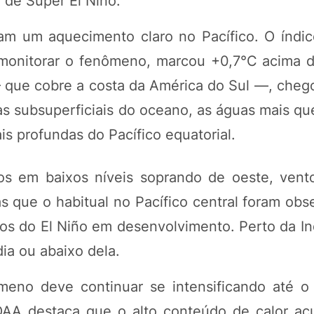
de Super El Niño.
m um aquecimento claro no Pacífico. O índic
a monitorar o fenômeno, marcou +0,7°C acima 
 que cobre a costa da América do Sul —, chego
 subsuperficiais do oceano, as águas mais qu
 profundas do Pacífico equatorial.
os em baixos níveis soprando de oeste, vent
as que o habitual no Pacífico central foram ob
os do El Niño em desenvolvimento. Perto da In
ia ou abaixo dela.
meno deve continuar se intensificando até o
OAA destaca que o alto conteúdo de calor a