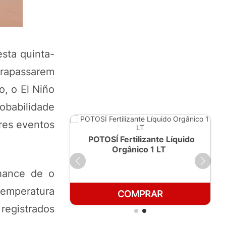
sta quinta-
ltrapassarem
, o El Niño
obabilidade
ores eventos
ante Líquido
POTOSÍ Fertilizante Líquido
250ml
Orgânico 1 LT
hance de o
temperatura
RAR
COMPRAR
 registrados