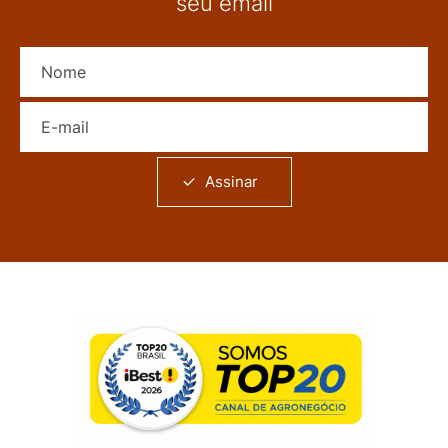
seu email
Nome
E-mail
Assinar