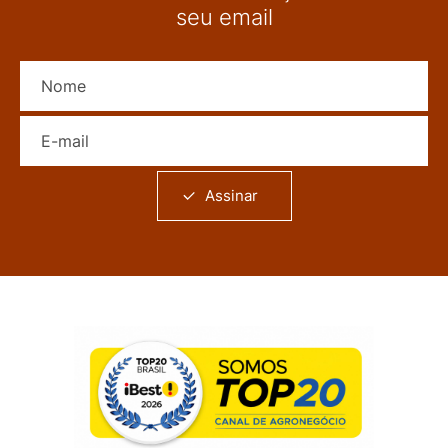
seu email
Nome
E-mail
Assinar