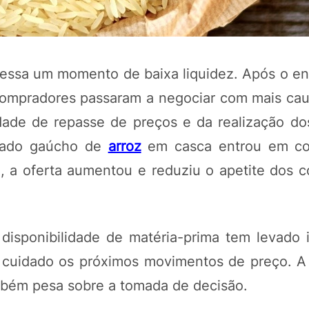
vessa um momento de baixa liquidez. Após o e
compradores passaram a negociar com mais caut
ldade de repasse de preços e da realização dos
rcado gaúcho de
arroz
em casca entrou em c
, a oferta aumentou e reduziu o apetite dos 
POTOSÍ Fertiliz
Orgânico
isponibilidade de matéria-prima tem levado i
cuidado os próximos movimentos de preço. A 
COMP
ambém pesa sobre a tomada de decisão.