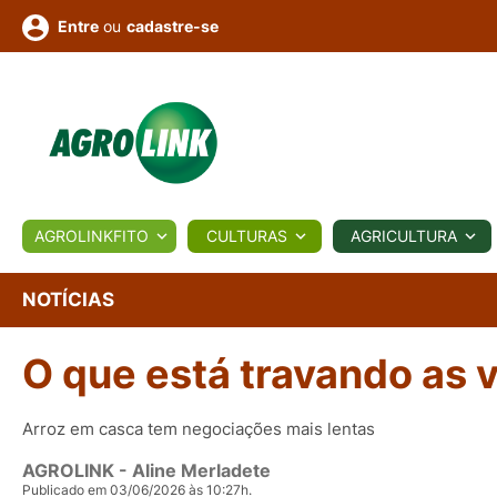
ou
cadastre-se
Entre
ULTURA
AGROLINKFITO
CULTURAS
AGRICULTURA
BIOLÓGICOS
COTAÇÕES
NOTÍCIAS
AGROTE
NOTÍCIAS
O que está travando as 
Fotos
os
Conversor
Colunistas
Eventos
e
Vídeos
Arroz em casca tem negociações mais lentas
AGROLINK
- Aline Merladete
Publicado em 03/06/2026 às 10:27h.