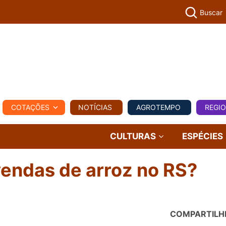
Buscar
PECUÁR
COTAÇÕES
NOTÍCIAS
AGROTEMPO
REGI
MPO
REGIONAL
COMERCIAL
AGROVIAGENS
CULTURAS
ESPÉCIES
vendas de arroz no RS?
COMPARTILH