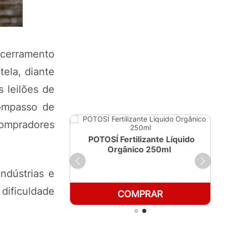
ncerramento
ela, diante
 leilões de
ompasso de
compradores
ante Líquido
POTOSÍ Fertilizante Líquido
 1 LT
Orgânico 250ml
ndústrias e
dificuldade
RAR
COMPRAR