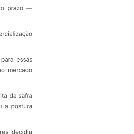
to prazo —
rcialização
 para essas
 no mercado
ta da safra
u a postura
res decidiu