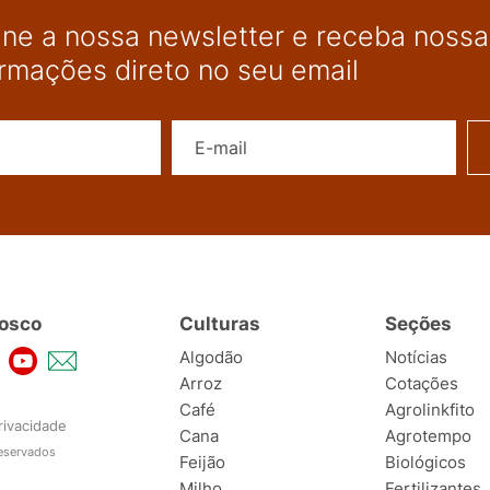
ine a nossa newsletter e receba nossas
ormações direto no seu email
Nome
E-mail
osco
Culturas
Seções
Algodão
Notícias
Arroz
Cotações
Café
Agrolinkfito
rivacidade
Cana
Agrotempo
reservados
Feijão
Biológicos
Milho
Fertilizantes