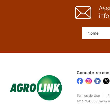
Ass
inf
Conecte-se con
Termos de Uso
P
2026, Todos os direitos 