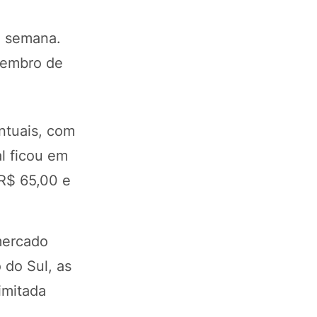
a semana.
vembro de
ntuais, com
l ficou em
 R$ 65,00 e
mercado
 do Sul, as
imitada