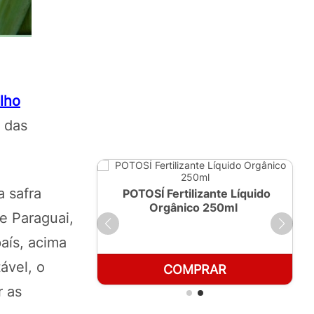
lho
o das
 safra
ante Líquido
POTOSÍ Fertilizante Líquido
 1 LT
Orgânico 250ml
e Paraguai,
aís, acima
ável, o
RAR
COMPRAR
r as