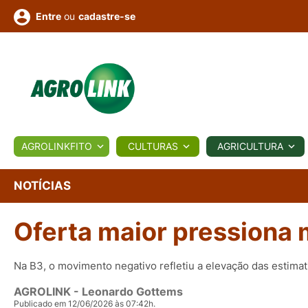
ou
cadastre-se
Entre
ULTURA
AGROLINKFITO
CULTURAS
AGRICULTURA
BIOLÓGICOS
COTAÇÕES
NOTÍCIAS
AGROTE
NOTÍCIAS
Oferta maior pressiona 
Fotos
os
Conversor
Colunistas
Eventos
e
Vídeos
Na B3, o movimento negativo refletiu a elevação das estima
AGROLINK
- Leonardo Gottems
Publicado em 12/06/2026 às 07:42h.