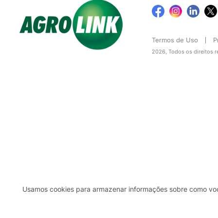
Termos de Uso
P
2026, Todos os direitos 
Usamos cookies para armazenar informações sobre como você 
2b98f7e1-9590-46d7-af32-2c8a921a53c7