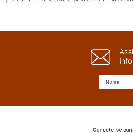
Ass
inf
Conecte-se con