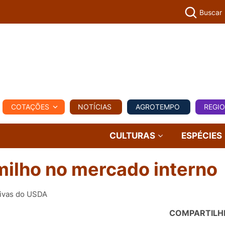
Buscar
PECUÁR
COTAÇÕES
NOTÍCIAS
AGROTEMPO
REGI
MPO
REGIONAL
COMERCIAL
AGROVIAGENS
CULTURAS
ESPÉCIES
milho no mercado interno
tivas do USDA
COMPARTILH