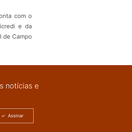
conta com o
icredi e da
al de Campo
 notícias e
Assinar