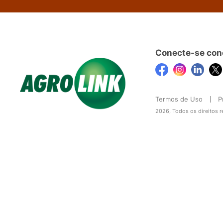
Conecte-se con
Termos de Uso
P
2026, Todos os direitos 