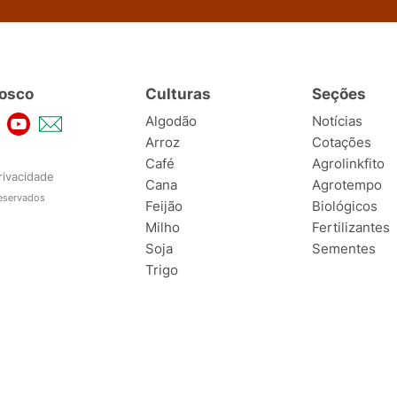
osco
Culturas
Seções
Algodão
Notícias
Arroz
Cotações
Café
Agrolinkfito
rivacidade
Cana
Agrotempo
reservados
Feijão
Biológicos
Milho
Fertilizantes
Soja
Sementes
Trigo