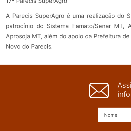
17ª Parecis SuperAgro
A Parecis SuperAgro é uma realização do 
patrocínio do Sistema Famato/Senar MT, As
Aprosoja MT, além do apoio da Prefeitura 
Novo do Parecis.
Ass
inf