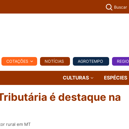
Buscar
PECUÁR
COTAÇÕES
NOTÍCIAS
AGROTEMPO
REGI
MPO
REGIONAL
COMERCIAL
AGROVIAGENS
CULTURAS
ESPÉCIES
Tributária é destaque na
tor rural em MT