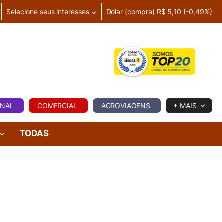
Selecione seus interesses
Dólar (compra) R$ 5,10 (-0,49%)
IA
ONAL
COMERCIAL
AGROVIAGENS
+ MAIS
TODAS