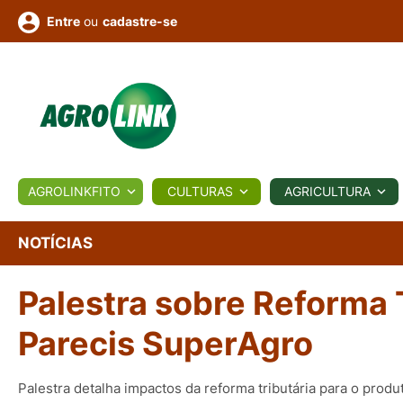
ou
cadastre-se
Entre
ULTURA
AGROLINKFITO
CULTURAS
AGRICULTURA
BIOLÓGICOS
COTAÇÕES
NOTÍCIAS
AGROTE
NOTÍCIAS
Palestra sobre Reforma 
Fotos
os
Conversor
Colunistas
Eventos
e
Vídeos
Parecis SuperAgro
Palestra detalha impactos da reforma tributária para o produ