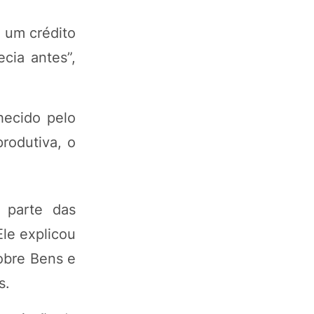
a um crédito
cia antes”,
hecido pelo
produtiva, o
 parte das
le explicou
obre Bens e
s.