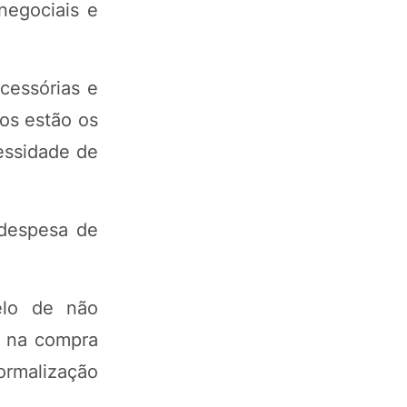
negociais e
acessórias e
os estão os
essidade de
 despesa de
elo de não
o na compra
formalização