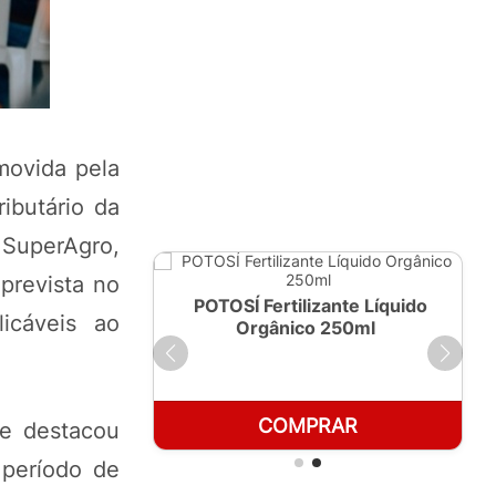
omovida pela
ibutário da
 SuperAgro,
 prevista no
ante Líquido
POTOSÍ Fertilizante Líquido
icáveis ao
 1 LT
Orgânico 250ml
RAR
COMPRAR
 e destacou
 período de