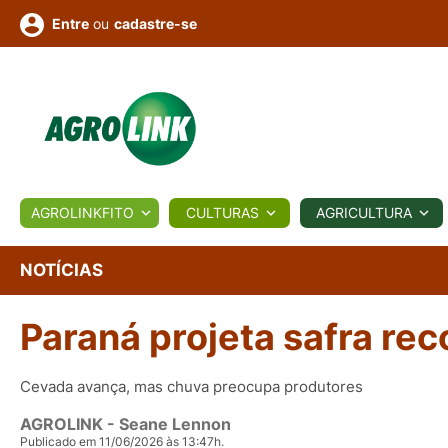
ou
cadastre-se
Entre
ULTURA
AGROLINKFITO
CULTURAS
AGRICULTURA
BIOLÓGICOS
COTAÇÕES
NOTÍCIAS
AGROTE
NOTÍCIAS
Paraná projeta safra re
Fotos
os
Conversor
Colunistas
Eventos
e
Vídeos
Cevada avança, mas chuva preocupa produtores
AGROLINK
- Seane Lennon
Publicado em 11/06/2026 às 13:47h.