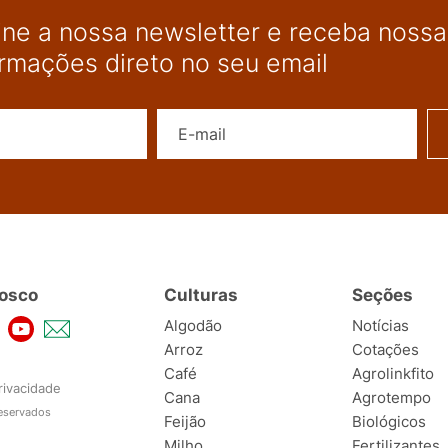
ine a nossa newsletter e receba nossas
ormações direto no seu email
Nome
E-mail
osco
Culturas
Seções
Algodão
Notícias
Arroz
Cotações
Café
Agrolinkfito
rivacidade
Cana
Agrotempo
reservados
Feijão
Biológicos
Milho
Fertilizantes