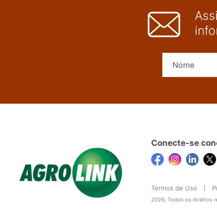
Ass
inf
Conecte-se con
Termos de Uso
P
2026, Todos os direitos 