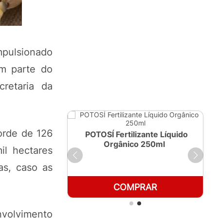
mpulsionado
em parte do
retaria da
orde de 126
ante Líquido
POTOSÍ Fertilizante Líquido
 1 LT
Orgânico 250ml
l hectares
as, caso as
RAR
COMPRAR
nvolvimento