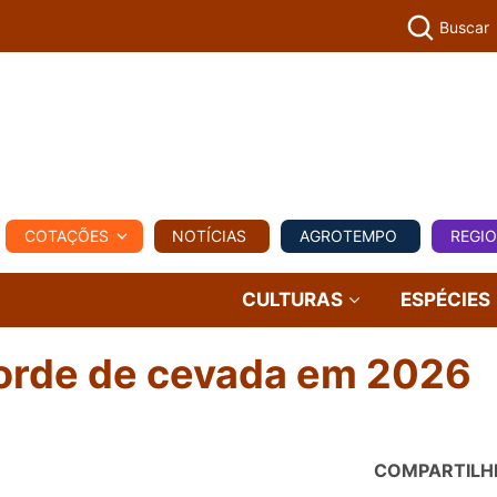
Buscar
PECUÁR
COTAÇÕES
NOTÍCIAS
AGROTEMPO
REGI
MPO
REGIONAL
COMERCIAL
AGROVIAGENS
CULTURAS
ESPÉCIES
corde de cevada em 2026
COMPARTILH