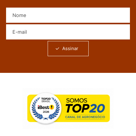
Nome
E-mail
Assinar