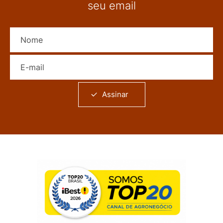
seu email
Nome
E-mail
Assinar