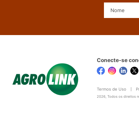
Conecte-se con
Termos de Uso
P
2026, Todos os direitos 