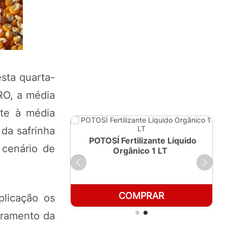
sta quarta-
RO, a média
te à média
da safrinha
ante Líquido
POTOSÍ Fertilizante Líquido
 cenário de
250ml
Orgânico 1 LT
RAR
COMPRAR
plicação os
rramento da