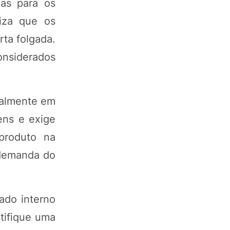
zas para os
iza que os
ta folgada.
onsiderados
ialmente em
ens e exige
produto na
 demanda do
do interno
tifique uma