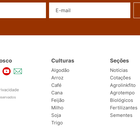
Nome
E-mail
osco
Culturas
Seções
Algodão
Notícias
Arroz
Cotações
Café
Agrolinkfito
rivacidade
Cana
Agrotempo
reservados
Feijão
Biológicos
Milho
Fertilizantes
Soja
Sementes
Trigo