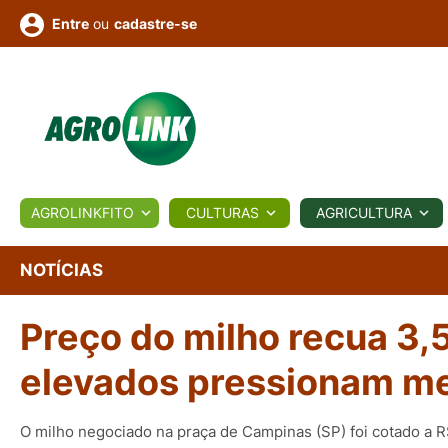
ou
cadastre-se
Entre
ULTURA
AGROLINKFITO
CULTURAS
AGRICULTURA
BIOLÓGICOS
COTAÇÕES
NOTÍCIAS
AGROTE
NOTÍCIAS
Preço do milho recua 3,
Fotos
os
Conversor
Colunistas
Eventos
e
Vídeos
elevados pressionam m
O milho negociado na praça de Campinas (SP) foi cotado a 