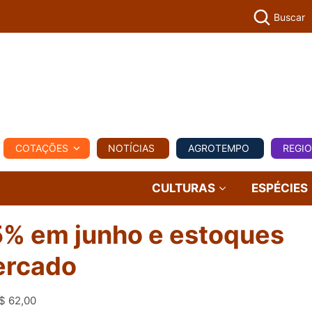
Buscar
PECUÁR
COTAÇÕES
NOTÍCIAS
AGROTEMPO
REGI
MPO
REGIONAL
COMERCIAL
AGROVIAGENS
CULTURAS
ESPÉCIES
5% em junho e estoques
ercado
R$ 62,00