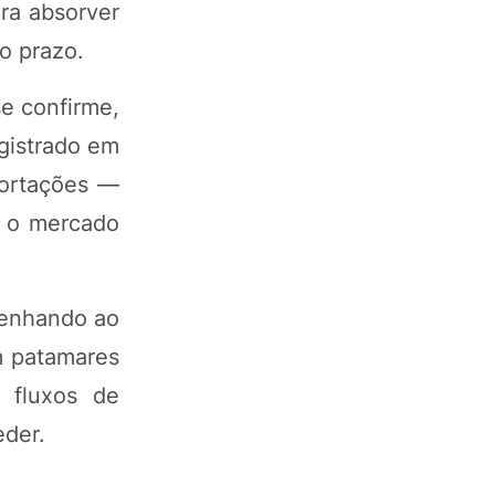
ra absorver
o prazo.
e confirme,
egistrado em
portações —
e o mercado
senhando ao
m patamares
 fluxos de
eder.