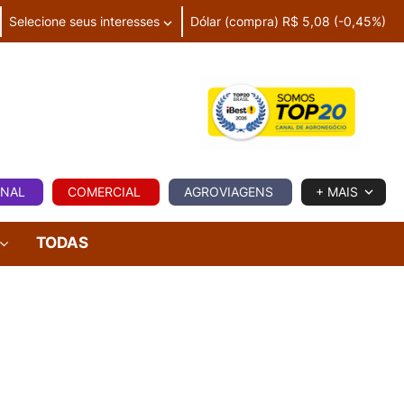
Selecione seus interesses
Dólar (compra) R$ 5,08 (-0,45%)
IA
ONAL
COMERCIAL
AGROVIAGENS
+ MAIS
TODAS