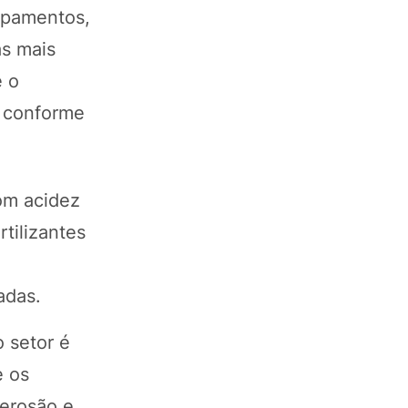
ipamentos,
as mais
e o
, conforme
om acidez
rtilizantes
adas.
 setor é
e os
 erosão e