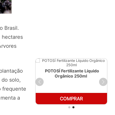
 Brasil.
 hectares
Árvores
plantação
ante Líquido
POTOSÍ Fertilizante Líquido
 1 LT
Orgânico 250ml
 do solo,
o frequente
aumenta a
RAR
COMPRAR