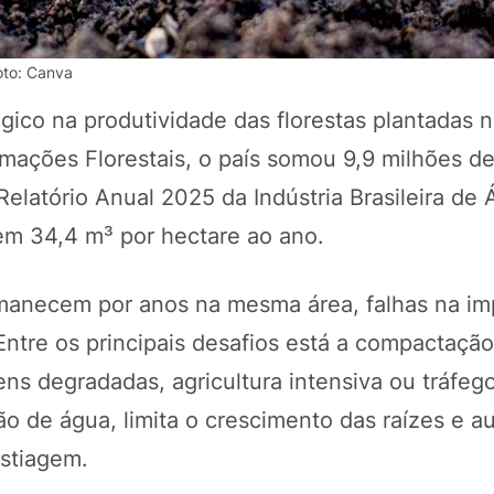
oto: Canva
ico na produtividade das florestas plantadas no
ações Florestais, o país somou 9,9 milhões de
elatório Anual 2025 da Indústria Brasileira de 
em 34,4 m³ por hectare ao ano.
rmanecem por anos na mesma área, falhas na im
POTOSÍ Fertiliz
Orgânico
ntre os principais desafios está a compactação
s degradadas, agricultura intensiva ou tráfeg
ão de água, limita o crescimento das raízes e 
COMP
estiagem.