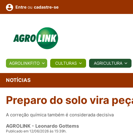
ou
cadastre-se
Entre
ULTURA
AGROLINKFITO
CULTURAS
AGRICULTURA
BIOLÓGICOS
COTAÇÕES
NOTÍCIAS
AGROTE
NOTÍCIAS
Preparo do solo vira pe
Fotos
os
Conversor
Colunistas
Eventos
e
Vídeos
A correção química também é considerada decisiva
AGROLINK
- Leonardo Gottems
Publicado em 12/06/2026 às 15:39h.