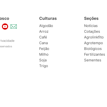
osco
Culturas
Seções
Algodão
Notícias
Arroz
Cotações
Café
Agrolinkfito
rivacidade
Cana
Agrotempo
reservados
Feijão
Biológicos
Milho
Fertilizantes
Soja
Sementes
Trigo