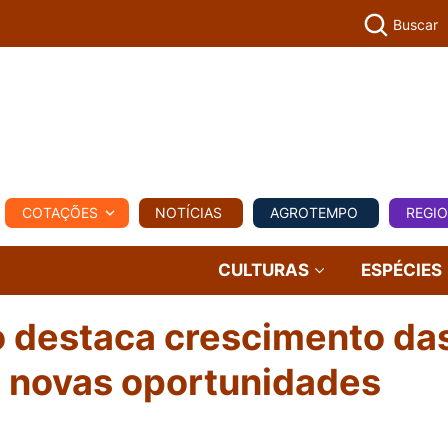
Buscar
PECUÁR
COTAÇÕES
NOTÍCIAS
AGROTEMPO
REGI
MPO
REGIONAL
COMERCIAL
AGROVIAGENS
CULTURAS
ESPÉCIES
o destaca crescimento da
e novas oportunidades