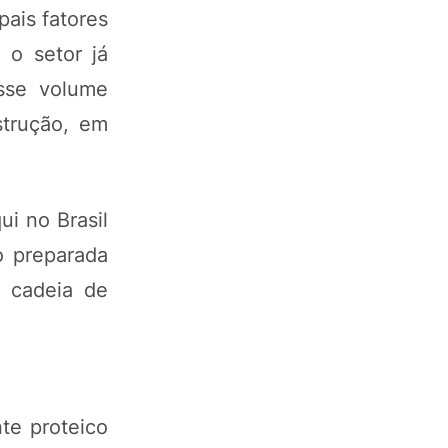
pais fatores
 o setor já
sse volume
strução, em
i no Brasil
o preparada
a cadeia de
te proteico