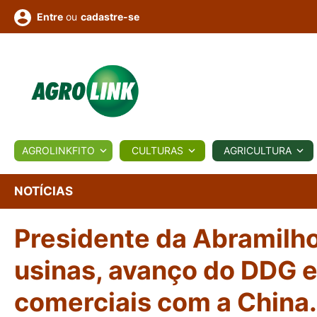
ou
cadastre-se
Entre
ULTURA
AGROLINKFITO
CULTURAS
AGRICULTURA
BIOLÓGICOS
COTAÇÕES
NOTÍCIAS
AGROTE
NOTÍCIAS
Presidente da Abramilh
Fotos
os
Conversor
Colunistas
Eventos
e
Vídeos
usinas, avanço do DDG 
comerciais com a China.