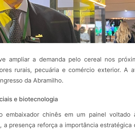
ve ampliar a demanda pelo cereal nos próx
res rurais, pecuária e comércio exterior. A av
ongresso da Abramilho.
POTOSÍ Fertiliz
Orgânico 
iais e biotecnologia
 do embaixador chinês em um painel voltado 
COMP
e, a presença reforça a importância estratégic