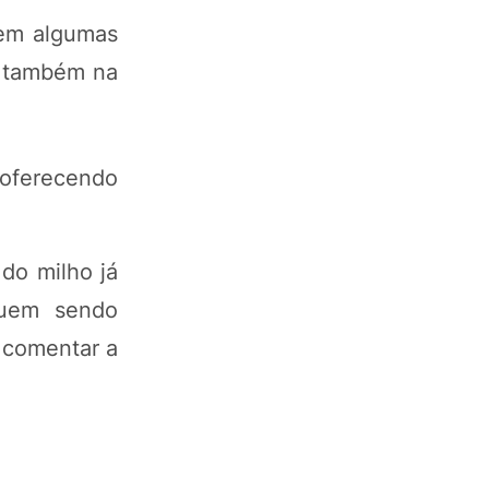
 em algumas
o também na
oferecendo
do milho já
guem sendo
o comentar a