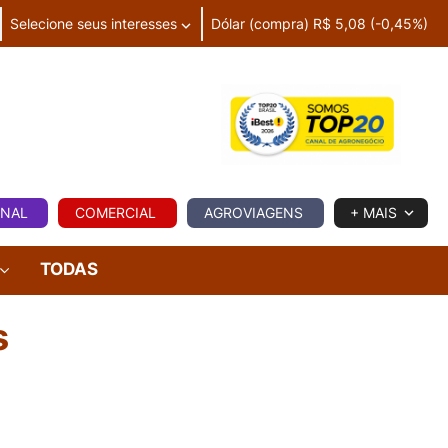
Selecione seus interesses
Dólar (compra) R$ 5,08 (-0,45%)
IA
ONAL
COMERCIAL
AGROVIAGENS
+ MAIS
TODAS
s