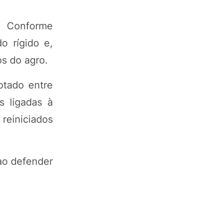
a. Conforme
o rígido e,
s do agro.
otado entre
s ligadas à
einiciados
ao defender