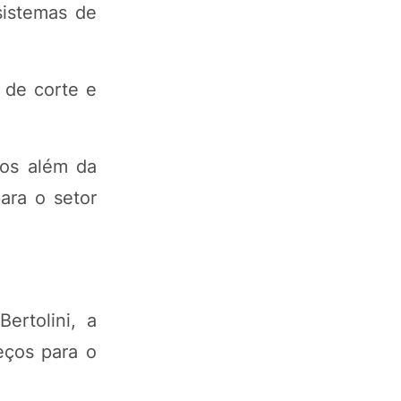
sistemas de
a de corte e
ios além da
ara o setor
ertolini, a
reços para o