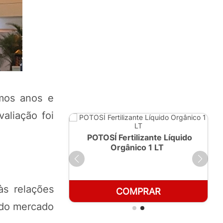
imos anos e
aliação foi
ante Líquido
POTOSÍ Fertilizante Líquido
250ml
Orgânico 1 LT
às relações
RAR
COMPRAR
a do mercado