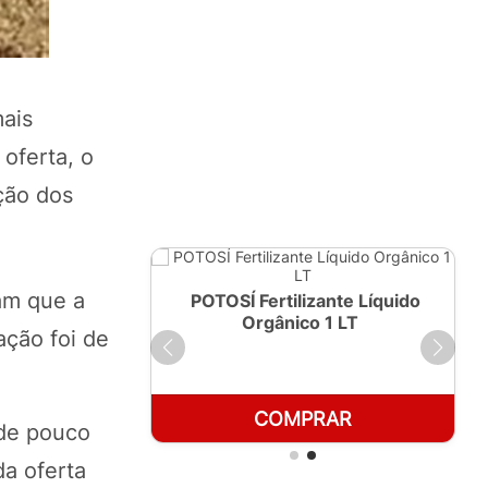
mais
oferta, o
ção dos
ram que a
ante Líquido
POTOSÍ Fertilizante Líquido
250ml
Orgânico 1 LT
ação foi de
RAR
COMPRAR
 de pouco
a oferta