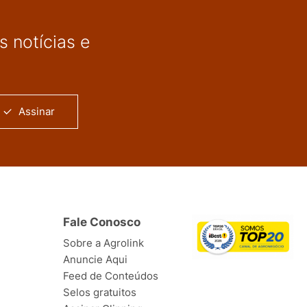
 notícias e
Assinar
Fale Conosco
Sobre a Agrolink
Anuncie Aqui
Feed de Conteúdos
Selos gratuitos