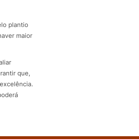
o plantio
haver maior
liar
antir que,
excelência.
poderá