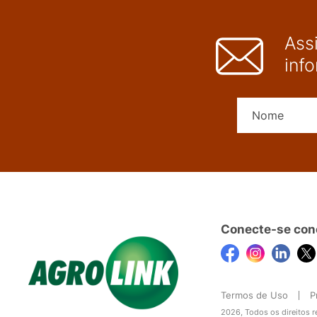
Ass
inf
Conecte-se con
Termos de Uso
P
2026, Todos os direitos 