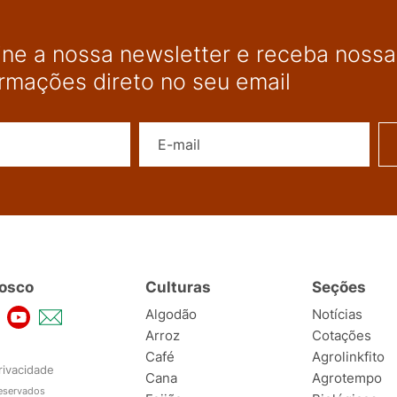
ine a nossa newsletter e receba nossas
ormações direto no seu email
Nome
E-mail
osco
Culturas
Seções
Algodão
Notícias
Arroz
Cotações
Café
Agrolinkfito
rivacidade
Cana
Agrotempo
reservados