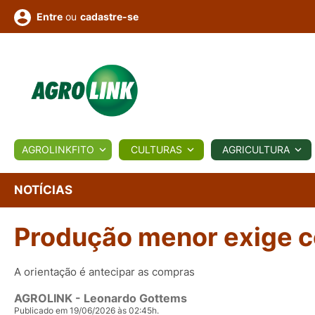
ou
cadastre-se
Entre
ULTURA
AGROLINKFITO
CULTURAS
AGRICULTURA
BIOLÓGICOS
COTAÇÕES
NOTÍCIAS
AGROTE
NOTÍCIAS
Produção menor exige 
Fotos
os
Conversor
Colunistas
Eventos
e
Vídeos
A orientação é antecipar as compras
AGROLINK
- Leonardo Gottems
Publicado em 19/06/2026 às 02:45h.