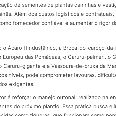
icação de sementes de plantas daninhas e vestí
inês. Além dos custos logísticos e contratuais,
como fornecedor confiável e aumentar o rigor d
ão o Ácaro Hindustânico, a Broca-do-caroço-da
ro Europeu das Pomáceas, o Caruru-palmeri, o G
o Caruru-gigante e a Vassoura-de-bruxa da Ma
 níveis, pode comprometer lavouras, dificulta
dos exigentes.
r é reforçar o manejo outonal, realizado na en
antes do próximo plantio. Essa prática busca el
hecidas como tigueras, que funcionam como pon