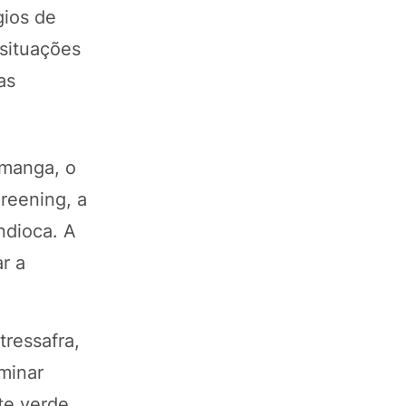
gios de
 situações
as
-manga, o
reening, a
ndioca. A
r a
tressafra,
iminar
te verde