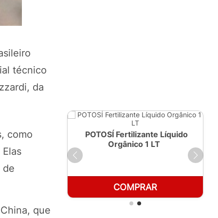
sileiro
ial técnico
zzardi, da
s, como
ante Líquido
POTOSÍ Fertilizante Líquido
250ml
Orgânico 1 LT
 Elas
s de
RAR
COMPRAR
 China, que