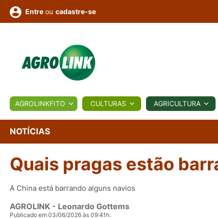
ou
cadastre-se
Entre
ULTURA
AGROLINKFITO
CULTURAS
AGRICULTURA
BIOLÓGICOS
COTAÇÕES
NOTÍCIAS
AGROTE
NOTÍCIAS
Quais pragas estão bar
Fotos
os
Conversor
Colunistas
Eventos
e
Vídeos
A China está barrando alguns navios
AGROLINK
- Leonardo Gottems
Publicado em 03/06/2026 às 09:41h.