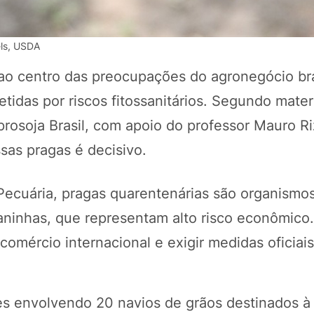
els, USDA
ao centro das preocupações do agronegócio bra
tidas por riscos fitossanitários. Segundo mater
rosoja Brasil, com apoio do professor Mauro Ri
sas pragas é decisivo.
 Pecuária, pragas quarentenárias são organismo
POTOSÍ Fertiliz
Orgânico 
daninhas, que representam alto risco econômico.
comércio internacional e exigir medidas oficiai
COMP
es envolvendo 20 navios de grãos destinados à