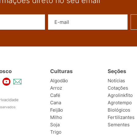
ormações direto no seu email
Nome
E-mail
osco
Culturas
Seções
Algodão
Notícias
Arroz
Cotações
Café
Agrolinkfito
rivacidade
Cana
Agrotempo
reservados
Feijão
Biológicos
Milho
Fertilizantes
Soja
Sementes
Trigo