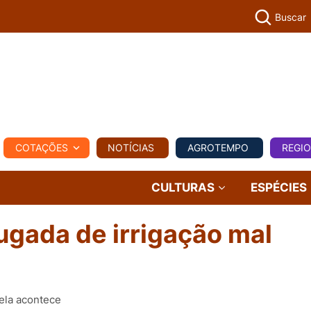
Buscar
PECUÁR
COTAÇÕES
NOTÍCIAS
AGROTEMPO
REGI
MPO
REGIONAL
COMERCIAL
AGROVIAGENS
CULTURAS
ESPÉCIES
gada de irrigação mal
 ela acontece