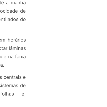
até a manhã
locidade de
ntilados do
m horários
tar lâminas
de na faixa
a.
s centrais e
sistemas de
folhas — e,