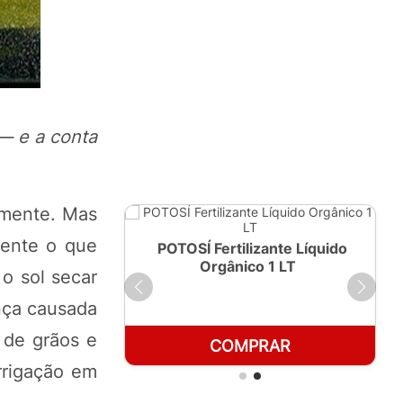
— e a conta
amente. Mas
mente o que
ante Líquido
POTOSÍ Fertilizante Líquido
250ml
Orgânico 1 LT
 o sol secar
nça causada
 de grãos e
RAR
COMPRAR
rrigação em