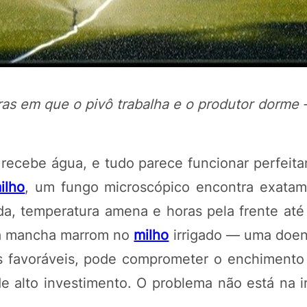
as em que o pivô trabalha e o produtor dorme 
 recebe água, e tudo parece funcionar perfeit
ilho
, um fungo microscópico encontra exata
POTOSÍ Fertiliz
Orgânico 
ada, temperatura amena e horas pela frente até
 da mancha marrom no
milho
irrigado — uma doe
 favoráveis, pode comprometer o enchimento
COMP
de alto investimento. O problema não está na i