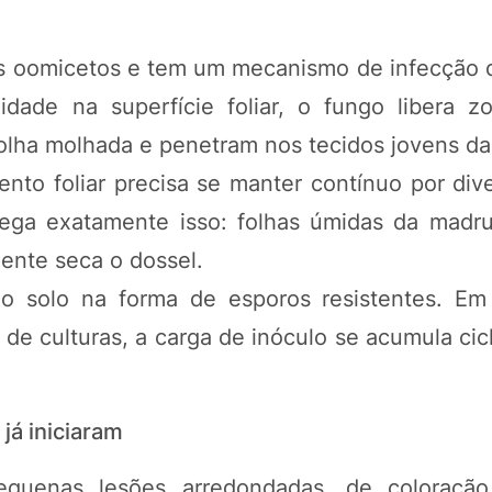
s oomicetos e tem um mecanismo de infecção 
ade na superfície foliar, o fungo libera 
olha molhada e penetram nos tecidos jovens da
to foliar precisa se manter contínuo por dive
rega exatamente isso: folhas úmidas da madr
ente seca o dossel.
no solo na forma de esporos resistentes. E
 de culturas, a carga de inóculo se acumula cic
á iniciaram
quenas lesões arredondadas, de coloraçã