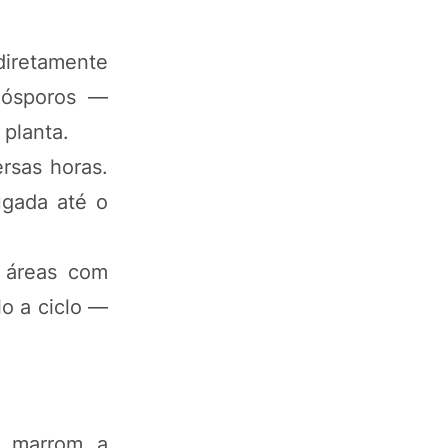
diretamente
zoósporos —
 planta.
rsas horas.
ugada até o
m áreas com
lo a ciclo —
o marrom a