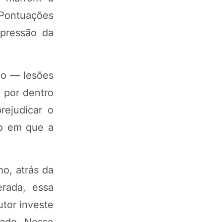
. Pontuações
pressão da
ão — lesões
 por dentro
rejudicar o
to em que a
o, atrás da
rada, essa
utor investe
rado. Nesse