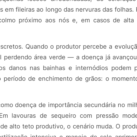
s em fileiras ao longo das nervuras das folhas
olmo próximo aos nós e, em casos de alta 
discretos. Quando o produtor percebe a evoluç
l perdendo área verde — a doença já avançou
 os danos nas bainhas e internódios podem p
 no período de enchimento de grãos: o momen
omo doença de importância secundária no milh
 Em lavouras de sequeiro com pressão mode
 de alto teto produtivo, o cenário muda. O prod
rtilização intensiva e manejo de solo aprimo