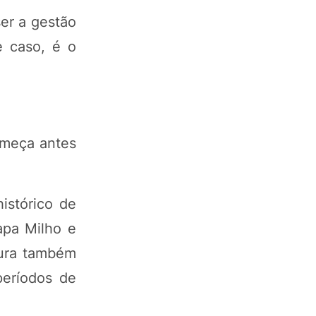
er a gestão
e caso, é o
omeça antes
istórico de
apa Milho e
dura também
períodos de