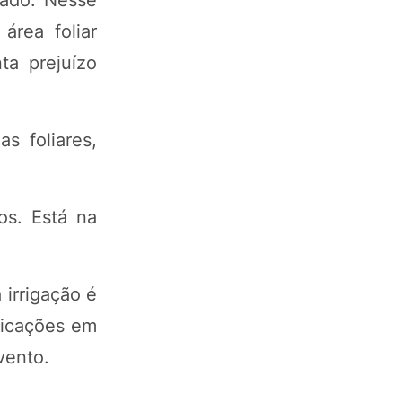
área foliar
ta prejuízo
 foliares,
os. Está na
irrigação é
licações em
vento.