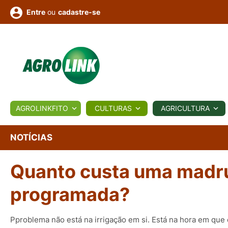
ou
cadastre-se
Entre
ULTURA
AGROLINKFITO
CULTURAS
AGRICULTURA
BIOLÓGICOS
COTAÇÕES
NOTÍCIAS
AGROTE
NOTÍCIAS
Quanto custa uma madru
Fotos
os
Conversor
Colunistas
Eventos
e
Vídeos
programada?
Pproblema não está na irrigação em si. Está na hora em que