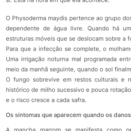
si. Está na hora em que ela acontece.
O Physoderma maydis pertence ao grupo do
dependente de água livre. Quando há umid
estruturas móveis que se deslocam sobre a f
Para que a infecção se complete, o molhamen
Uma irrigação noturna mal programada ent
meio da manhã seguinte, quando o sol finalm
O fungo sobrevive em restos culturais e 
histórico de milho sucessivo e pouca rotação
e o risco cresce a cada safra.
Os sintomas que aparecem quando os danos j
A mancha marrom se manifesta como pe