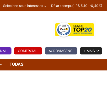
Selecione seus interesses
Dólar (compra) R$ 5,10 (-0,49%)
IA
ONAL
COMERCIAL
AGROVIAGENS
+ MAIS
TODAS