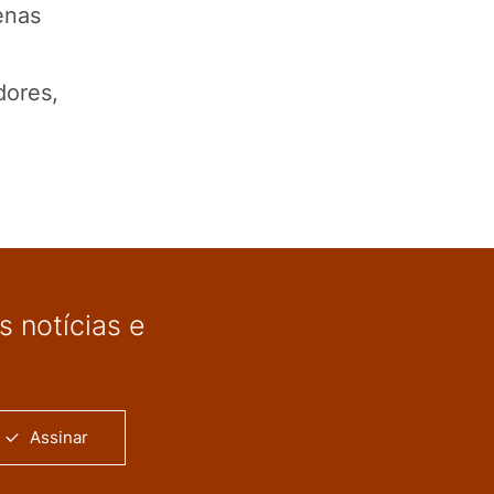
enas
dores,
 notícias e
Assinar