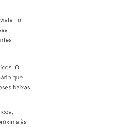
vista no
sas
entes
xicos. O
nário que
oses baixas
icos,
próxima às