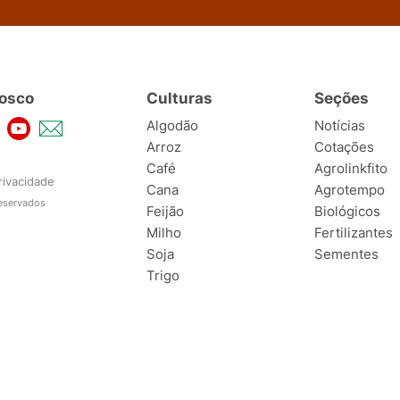
osco
Culturas
Seções
Algodão
Notícias
Arroz
Cotações
Café
Agrolinkfito
rivacidade
Cana
Agrotempo
reservados
Feijão
Biológicos
Milho
Fertilizantes
Soja
Sementes
Trigo