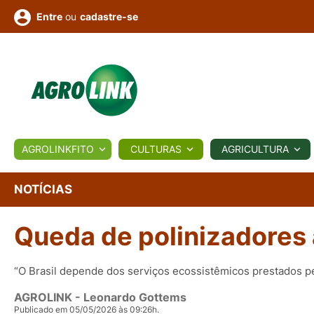
ou
cadastre-se
Entre
ULTURA
AGROLINKFITO
CULTURAS
AGRICULTURA
BIOLÓGICOS
COTAÇÕES
NOTÍCIAS
AGROTE
NOTÍCIAS
Queda de polinizadores 
Fotos
os
Conversor
Colunistas
Eventos
e
Vídeos
“O Brasil depende dos serviços ecossistêmicos prestados pe
AGROLINK
- Leonardo Gottems
Publicado em 05/05/2026 às 09:26h.