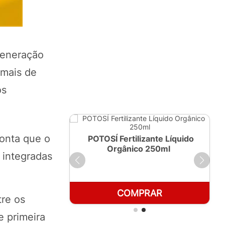
generação
 mais de
os
ponta que o
ante Líquido
POTOSÍ Fertilizante Líquido
 1 LT
Orgânico 250ml
 integradas
RAR
COMPRAR
tre os
e primeira