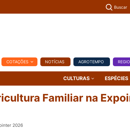
Buscar
PECUÁR
COTAÇÕES
NOTÍCIAS
AGROTEMPO
REGI
MPO
REGIONAL
COMERCIAL
AGROVIAGENS
CULTURAS
ESPÉCIES
icultura Familiar na Expoi
pointer 2026