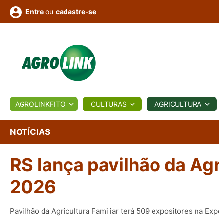
ou
cadastre-se
Entre
ULTURA
AGROLINKFITO
CULTURAS
AGRICULTURA
BIOLÓGICOS
COTAÇÕES
NOTÍCIAS
AGROTE
NOTÍCIAS
RS lança pavilhão da Agr
Fotos
os
Conversor
Colunistas
Eventos
e
Vídeos
2026
Pavilhão da Agricultura Familiar terá 509 expositores na Ex