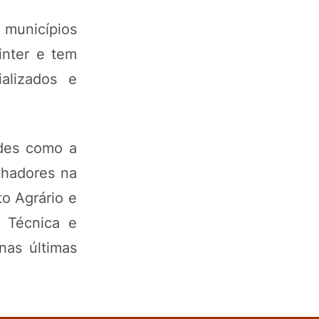
 municípios
inter e tem
alizados e
ades como a
lhadores na
to Agrário e
a Técnica e
nas últimas