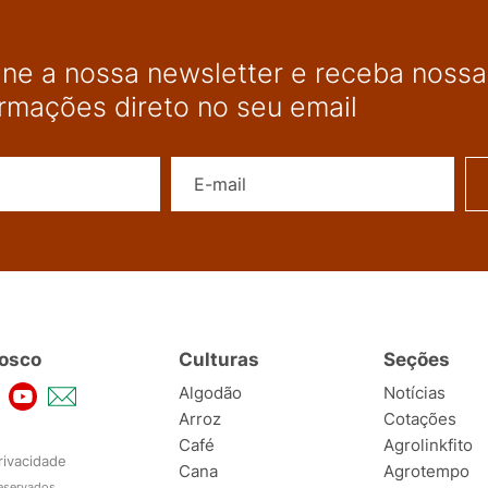
ine a nossa newsletter e receba nossas
ormações direto no seu email
Nome
E-mail
osco
Culturas
Seções
Algodão
Notícias
Arroz
Cotações
Café
Agrolinkfito
rivacidade
Cana
Agrotempo
reservados