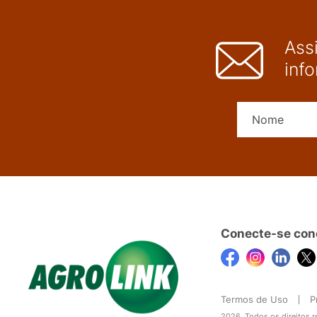
Ass
inf
Conecte-se con
Termos de Uso
P
2026, Todos os direitos 