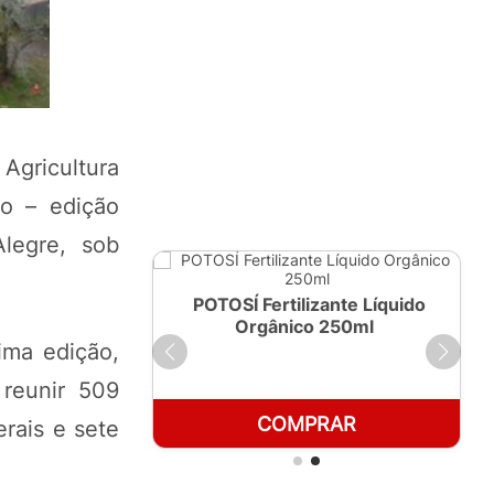
 Agricultura
ho – edição
legre, sob
ante Líquido
POTOSÍ Fertilizante Líquido
 1 LT
Orgânico 250ml
ima edição,
 reunir 509
RAR
COMPRAR
rais e sete