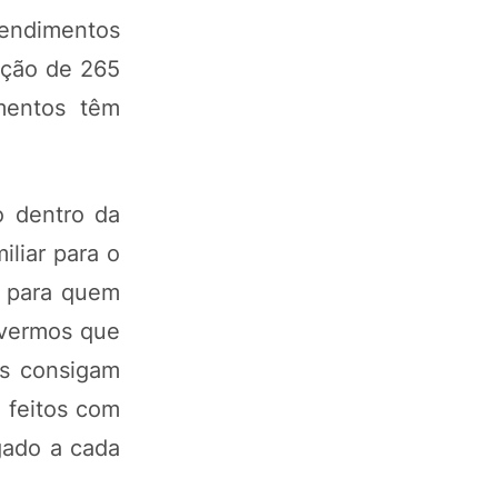
eendimentos
ação de 265
mentos têm
o dentro da
iliar para o
o para quem
tivermos que
es consigam
 feitos com
gado a cada