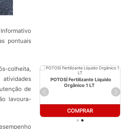
Informativo
as pontuais
s-colheita,
 atividades
ante Líquido
POTOSÍ Fertilizante Líquido
250ml
Orgânico 1 LT
nutenção de
ão lavoura-
RAR
COMPRAR
desempenho