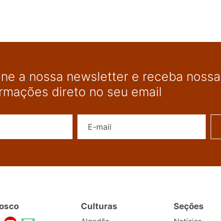
ine a nossa newsletter e receba nossas
ormações direto no seu email
Nome
E-mail
osco
Culturas
Seções