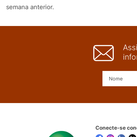
semana anterior.
Ass
inf
Conecte-se con