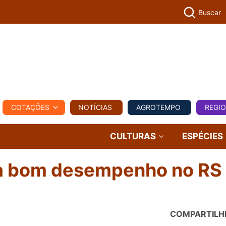
Buscar
PECUÁR
COTAÇÕES
NOTÍCIAS
AGROTEMPO
REGI
MPO
REGIONAL
COMERCIAL
AGROVIAGENS
CULTURAS
ESPÉCIES
ta bom desempenho no RS
COMPARTILH