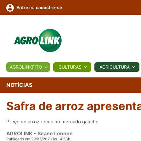
ou
cadastre-se
Entre
ULTURA
AGROLINKFITO
CULTURAS
AGRICULTURA
BIOLÓGICOS
COTAÇÕES
NOTÍCIAS
AGROTE
NOTÍCIAS
Safra de arroz apresen
Fotos
os
Conversor
Colunistas
Eventos
e
Vídeos
Preço do arroz recua no mercado gaúcho
AGROLINK
- Seane Lennon
Publicado em 29/05/2026 às 14:53h.