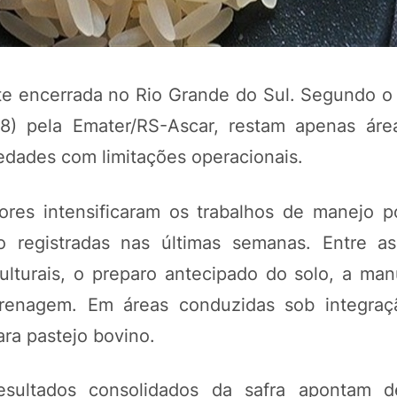
nte encerrada no Rio Grande do Sul. Segundo o 
(28) pela Emater/RS-Ascar, restam apenas áre
iedades com limitações operacionais.
ores intensificaram os trabalhos de manejo pó
registradas nas últimas semanas. Entre as
POTOSÍ Fertiliz
Orgânico 
culturais, o preparo antecipado do solo, a ma
renagem. Em áreas conduzidas sob integraç
ara pastejo bovino.
COMP
esultados consolidados da safra apontam 