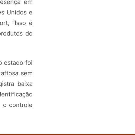
resença em
es Unidos e
rt, “Isso é
produtos do
o estado foi
 aftosa sem
istra baixa
entificação
 o controle