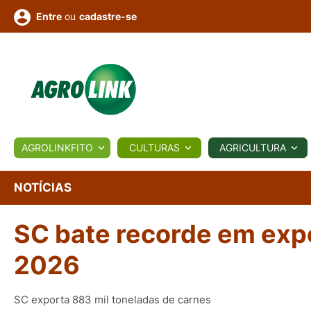
ou
cadastre-se
Entre
ULTURA
AGROLINKFITO
CULTURAS
AGRICULTURA
BIOLÓGICOS
COTAÇÕES
NOTÍCIAS
AGROTE
NOTÍCIAS
SC bate recorde em expo
Fotos
os
Conversor
Colunistas
Eventos
e
Vídeos
2026
SC exporta 883 mil toneladas de carnes