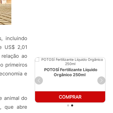
, incluindo
de US$ 2,01
 relação ao
o primeiros
ante Líquido
POTOSÍ Fertilizante Líquido
oeconomia e
 1 LT
Orgânico 250ml
RAR
COMPRAR
e animal do
e, que abre