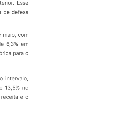
erior. Esse
ma de defesa
 e maio, com
de 6,3% em
rica para o
 intervalo,
de 13,5% no
receita e o