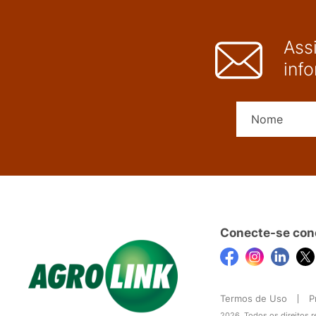
Ass
inf
Conecte-se con
Termos de Uso
P
2026, Todos os direitos 