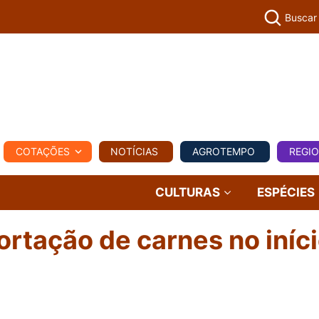
Buscar
PECUÁR
COTAÇÕES
NOTÍCIAS
AGROTEMPO
REGI
MPO
REGIONAL
COMERCIAL
AGROVIAGENS
CULTURAS
ESPÉCIES
rtação de carnes no iníci