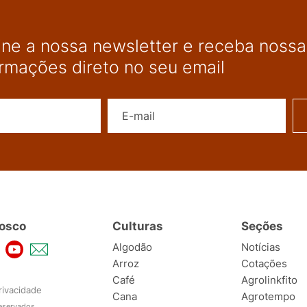
ine a nossa newsletter e receba nossas
ormações direto no seu email
Nome
E-mail
osco
Culturas
Seções
Algodão
Notícias
Arroz
Cotações
Café
Agrolinkfito
rivacidade
Cana
Agrotempo
reservados