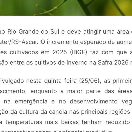
o Rio Grande do Sul e deve atingir uma área
Emater/RS-Ascar. O incremento esperado de aume
es cultivados em 2025 (IBGE) faz com que 
ão entre os cultivos de inverno na Safra 2026 
vulgado nesta quinta-feira (25/06), as primeir
POTOSÍ Fertiliz
Orgânico
escimento, enquanto a maior parte das área
e na emergência e no desenvolvimento vege
ão da cultura da canola nas principais regiões
COMP
e temperaturas mais baixas tenham reduzido