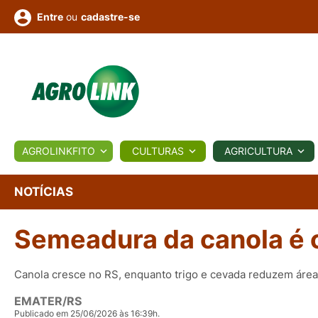
ou
cadastre-se
Entre
ULTURA
AGROLINKFITO
CULTURAS
AGRICULTURA
BIOLÓGICOS
COTAÇÕES
NOTÍCIAS
AGROTE
NOTÍCIAS
Semeadura da canola é 
Fotos
os
Conversor
Colunistas
Eventos
e
Vídeos
Canola cresce no RS, enquanto trigo e cevada reduzem área
EMATER/RS
Publicado em 25/06/2026 às 16:39h.