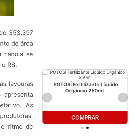
 de 353.397
nto de área
a canola se
no RS.
as lavouras
ante Líquido
POTOSÍ Fertilizante Líquido
 1 LT
Orgânico 250ml
s apresenta
tativo. As
 produtoras,
RAR
COMPRAR
 o ritmo de