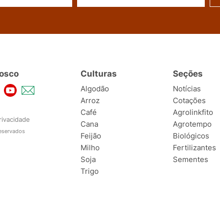
osco
Culturas
Seções
Algodão
Notícias
Arroz
Cotações
Café
Agrolinkfito
rivacidade
Cana
Agrotempo
reservados
Feijão
Biológicos
Milho
Fertilizantes
Soja
Sementes
Trigo