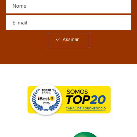
Nome
E-mail
Assinar