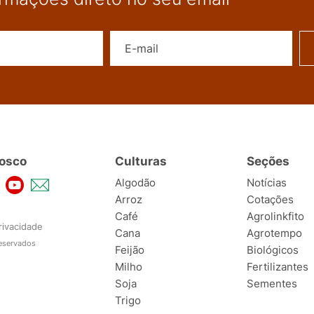
Nome
E-mail
osco
Culturas
Seções
Algodão
Notícias
Arroz
Cotações
Café
Agrolinkfito
rivacidade
Cana
Agrotempo
reservados
Feijão
Biológicos
Milho
Fertilizantes
Soja
Sementes
Trigo