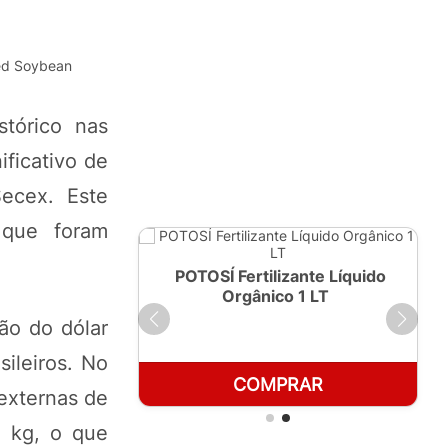
ted Soybean
stórico nas
ficativo de
ecex. Este
 que foram
ante Líquido
POTOSÍ Fertilizante Líquido
250ml
Orgânico 1 LT
ão do dólar
ileiros. No
RAR
COMPRAR
externas de
0 kg, o que