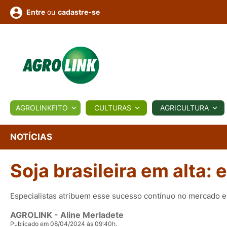
ou
cadastre-se
Entre
ULTURA
AGROLINKFITO
CULTURAS
AGRICULTURA
BIOLÓGICOS
COTAÇÕES
NOTÍCIAS
AGROTE
NOTÍCIAS
Soja brasileira em alta
Fotos
os
Conversor
Colunistas
Eventos
e
Vídeos
Especialistas atribuem esse sucesso contínuo no mercado ex
AGROLINK
- Aline Merladete
Publicado em 08/04/2024 às 09:40h.