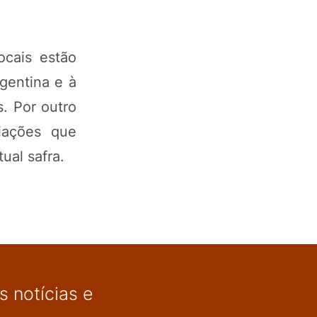
ocais estão
gentina e à
s. Por outro
iações que
ual safra.
 notícias e