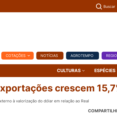
Buscar
PECUÁR
COTAÇÕES
NOTÍCIAS
AGROTEMPO
REGI
MPO
REGIONAL
COMERCIAL
AGROVIAGENS
CULTURAS
ESPÉCIES
: exportações crescem 15,
terno à valorização do dólar em relação ao Real
COMPARTILH