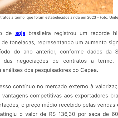
tratos a termo, que foram estabelecidos ainda em 2023 - Foto: Uni
ado de
soja
brasileira registrou um recorde hi
 de toneladas, representando um aumento signi
do do ano anterior, conforme dados da S
r das negociações de contratos a termo,
 análises dos pesquisadores do Cepea.
POTOSÍ Fertiliz
Orgânico 
cesso contínuo no mercado externo à valorizaç
vantagens competitivas aos exportadores bras
COMP
rtações, o preço médio recebido pelas vendas 
atingiu o valor de R$ 136,30 por saca de 6