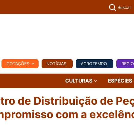
Buscar
PECUÁR
COTAÇÕES
NOTÍCIAS
AGROTEMPO
REGI
MPO
REGIONAL
COMERCIAL
AGROVIAGENS
CULTURAS
ESPÉCIES
tro de Distribuição de Pe
ompromisso com a excelên