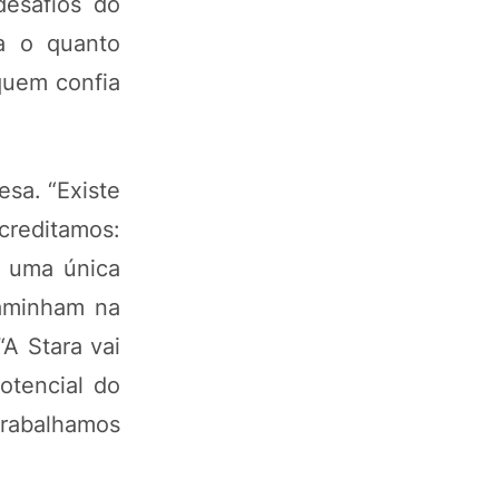
desafios do
a o quanto
quem confia
esa. “Existe
reditamos:
 uma única
caminham na
“A Stara vai
otencial do
trabalhamos