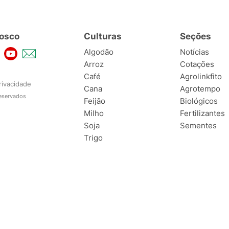
osco
Culturas
Seções
Algodão
Notícias
Arroz
Cotações
Café
Agrolinkfito
rivacidade
Cana
Agrotempo
reservados
Feijão
Biológicos
Milho
Fertilizantes
Soja
Sementes
Trigo