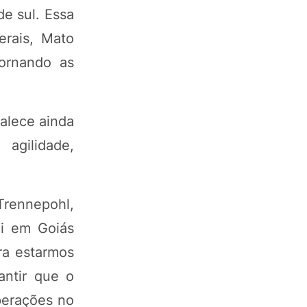
e sul. Essa
erais, Mato
tornando as
talece ainda
agilidade,
Trennepohl,
ui em Goiás
ra estarmos
antir que o
perações no