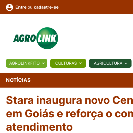
ou
cadastre-se
Entre
ULTURA
AGROLINKFITO
CULTURAS
AGRICULTURA
BIOLÓGICOS
COTAÇÕES
NOTÍCIAS
AGROTE
NOTÍCIAS
Stara inaugura novo Cen
Fotos
os
Conversor
Colunistas
Eventos
e
Vídeos
em Goiás e reforça o c
atendimento