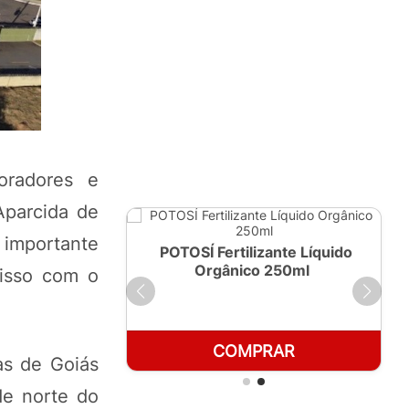
oradores e
Aparcida de
 importante
ante Líquido
POTOSÍ Fertilizante Líquido
 1 LT
Orgânico 250ml
isso com o
RAR
COMPRAR
as de Goiás
de norte do