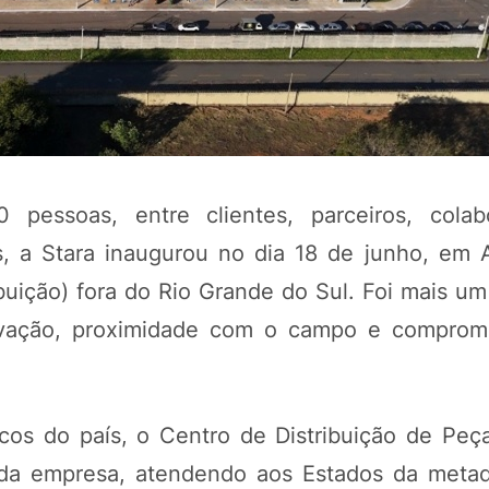
essoas, entre clientes, parceiros, colab
, a Stara inaugurou no dia 18 de junho, em 
buição) fora do Rio Grande do Sul. Foi mais um
POTOSÍ Fertiliz
Orgânico
novação, proximidade com o campo e comprom
COMP
icos do país, o Centro de Distribuição de Peç
da empresa, atendendo aos Estados da meta