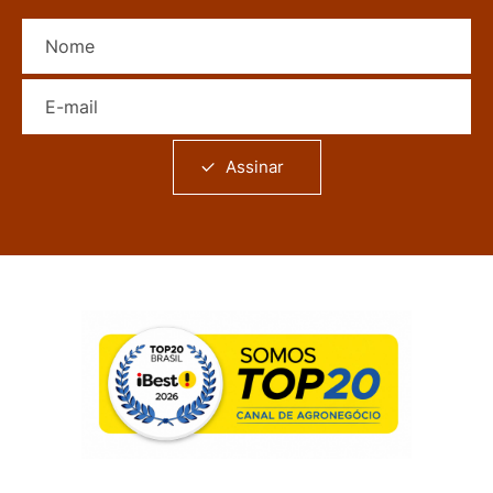
Nome
E-mail
Assinar