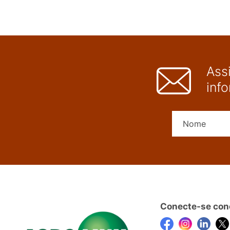
Ass
inf
Conecte-se con