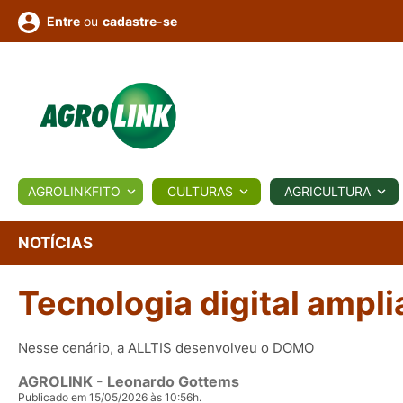
ou
cadastre-se
Entre
ULTURA
AGROLINKFITO
CULTURAS
AGRICULTURA
BIOLÓGICOS
COTAÇÕES
NOTÍCIAS
AGROTE
NOTÍCIAS
Tecnologia digital ampli
Fotos
os
Conversor
Colunistas
Eventos
e
Vídeos
Nesse cenário, a ALLTIS desenvolveu o DOMO
AGROLINK
- Leonardo Gottems
Publicado em 15/05/2026 às 10:56h.