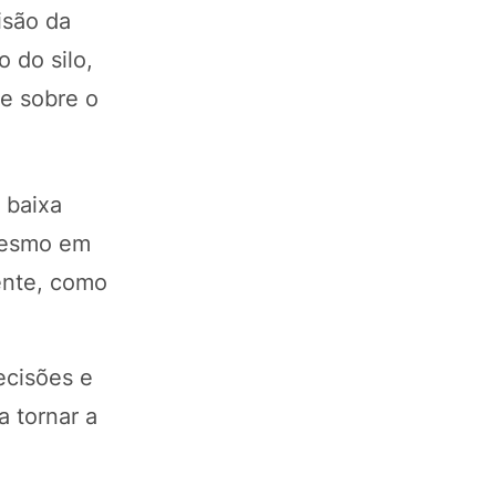
isão da
 do silo,
de sobre o
 baixa
 mesmo em
ente, como
ecisões e
a tornar a