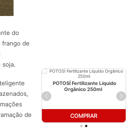
ante do
 frango de
l
 soja.
teligente
ante Líquido
POTOSÍ Fertilizante Líquido
 1 LT
Orgânico 250ml
mazenados,
ormações
gramação de
RAR
COMPRAR