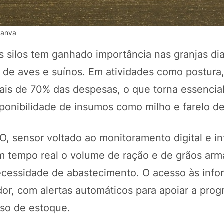
Canva
s silos tem ganhado importância nas granjas di
de aves e suínos. Em atividades como postura,
mais de 70% das despesas, o que torna essencia
onibilidade de insumos como milho e farelo de
 sensor voltado ao monitoramento digital e in
POTOSÍ Fertiliz
Orgânico
em tempo real o volume de ração e de grãos ar
 necessidade de abastecimento. O acesso às inf
ador, com alertas automáticos para apoiar a pro
COMP
sso de estoque.