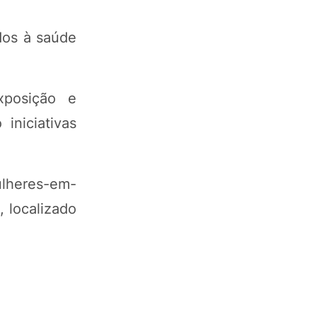
dos à saúde
xposição e
iniciativas
ulheres-em-
 localizado