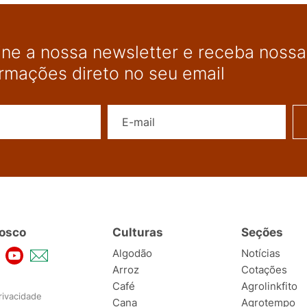
ine a nossa newsletter e receba nossas
ormações direto no seu email
Nome
E-mail
osco
Culturas
Seções
Algodão
Notícias
Arroz
Cotações
Café
Agrolinkfito
rivacidade
Cana
Agrotempo