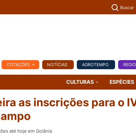
Buscar
PECUÁR
COTAÇÕES
NOTÍCIAS
AGROTEMPO
REGI
MPO
REGIONAL
COMERCIAL
AGROVIAGENS
CULTURAS
ESPÉCIES
ra as inscrições para o I
Campo
ções até hoje em Goiânia