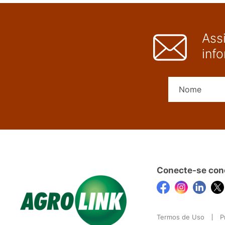
Ass
inf
Conecte-se con
Termos de Uso
P