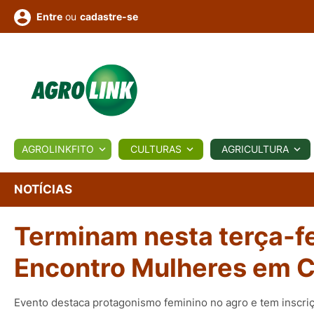
ou
cadastre-se
Entre
ULTURA
AGROLINKFITO
CULTURAS
AGRICULTURA
BIOLÓGICOS
COTAÇÕES
NOTÍCIAS
AGROTE
NOTÍCIAS
Terminam nesta terça-fei
Fotos
os
Conversor
Colunistas
Eventos
e
Vídeos
Encontro Mulheres em 
Evento destaca protagonismo feminino no agro e tem inscri