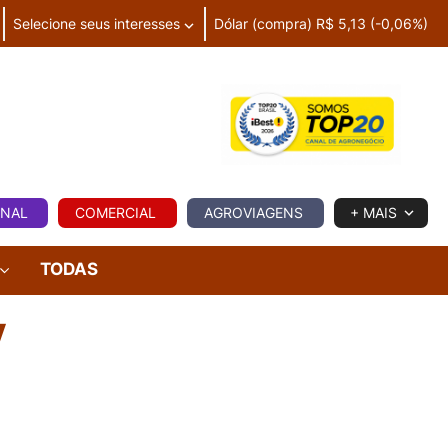
Selecione seus interesses
Dólar (compra) R$ 5,13 (-0,06%)
IA
ONAL
COMERCIAL
AGROVIAGENS
+ MAIS
TODAS
V