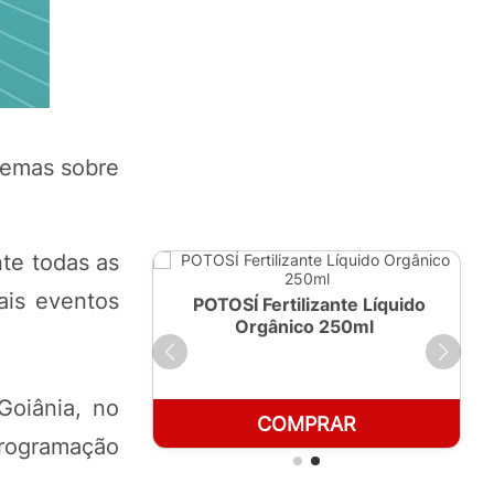
temas sobre
te todas as
ais eventos
ante Líquido
POTOSÍ Fertilizante Líquido
 1 LT
Orgânico 250ml
Goiânia, no
RAR
COMPRAR
programação