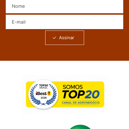
Nome
E-mail
Assinar