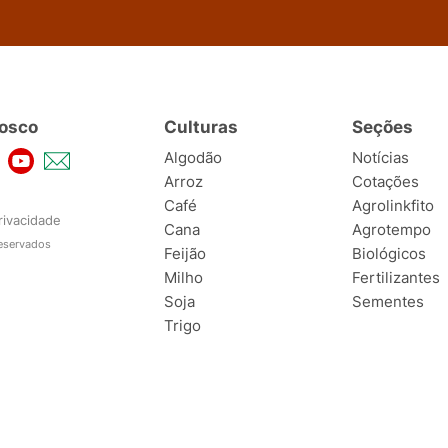
osco
Culturas
Seções
Algodão
Notícias
Arroz
Cotações
Café
Agrolinkfito
rivacidade
Cana
Agrotempo
reservados
Feijão
Biológicos
Milho
Fertilizantes
Soja
Sementes
Trigo