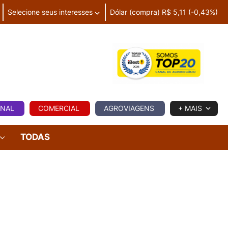
Selecione seus interesses
Dólar (compra) R$ 5,11 (-0,43%)
IA
ONAL
COMERCIAL
AGROVIAGENS
+ MAIS
TODAS