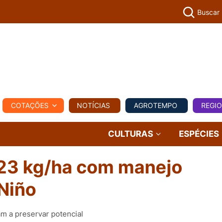
Buscar
PECUÁR
COTAÇÕES
NOTÍCIAS
AGROTEMPO
REGI
MPO
REGIONAL
COMERCIAL
AGROVIAGENS
CULTURAS
ESPÉCIES
423 kg/ha com manejo
 Niño
am a preservar potencial