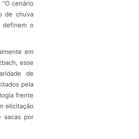
 “O cenário
o de chuva
e definem o
palmente em
lzbach, esse
aridade de
itados pela
logia frente
 elicitação
e sacas por