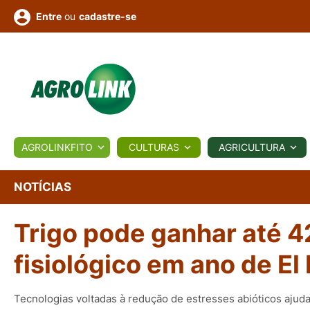
ou
cadastre-se
Entre
ULTURA
AGROLINKFITO
CULTURAS
AGRICULTURA
BIOLÓGICOS
COTAÇÕES
NOTÍCIAS
AGROTE
NOTÍCIAS
Trigo pode ganhar até 
Fotos
os
Conversor
Colunistas
Eventos
e
Vídeos
fisiológico em ano de El
Tecnologias voltadas à redução de estresses abióticos ajud