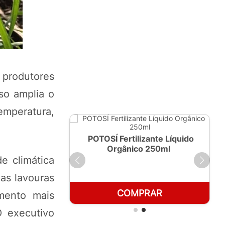
 produtores
so amplia o
emperatura,
ante Líquido
POTOSÍ Fertilizante Líquido
 1 LT
Orgânico 250ml
de climática
 as lavouras
RAR
COMPRAR
mento mais
O executivo