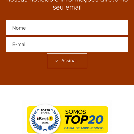
seu email
Nome
E-mail
Assinar