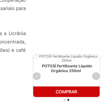
ariais para
a a Ucrânia
oncentrada,
hões) e café
ante Líquido
POTOSÍ Fertilizante Líquido
 1 LT
Orgânico 250ml
RAR
COMPRAR