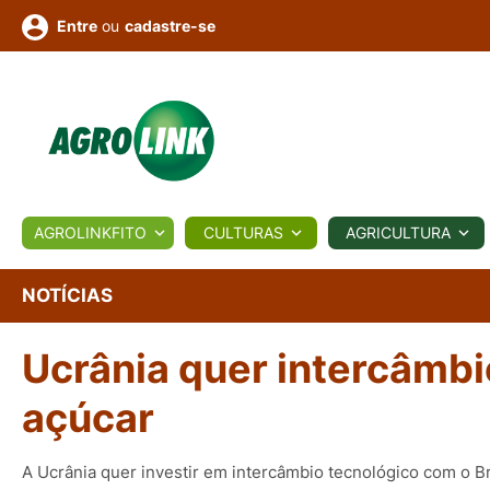
ou
cadastre-se
Entre
ULTURA
AGROLINKFITO
CULTURAS
AGRICULTURA
BIOLÓGICOS
COTAÇÕES
NOTÍCIAS
AGROTE
NOTÍCIAS
Ucrânia quer intercâmbi
Fotos
os
Conversor
Colunistas
Eventos
e
Vídeos
açúcar
A Ucrânia quer investir em intercâmbio tecnológico com o Br