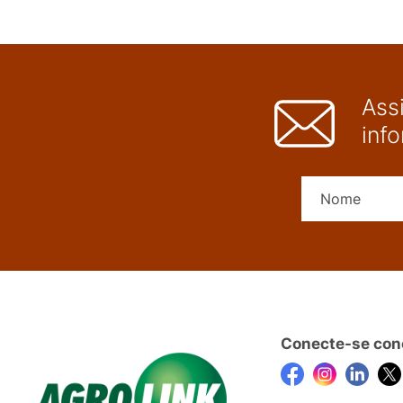
Ass
inf
Conecte-se con