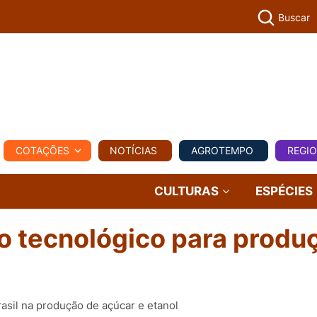
Buscar
PECUÁR
COTAÇÕES
NOTÍCIAS
AGROTEMPO
REGI
MPO
REGIONAL
COMERCIAL
AGROVIAGENS
CULTURAS
ESPÉCIES
o tecnológico para produ
asil na produção de açúcar e etanol