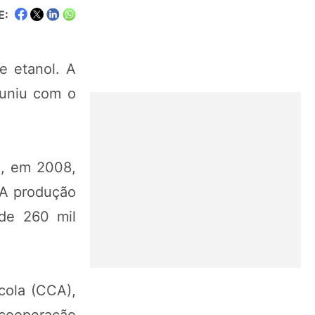
E:
e etanol. A
euniu com o
), em 2008,
 A produção
 de 260 mil
cola (CCA),
 cooperação