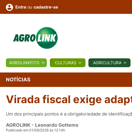
ou
cadastre-se
Entre
ULTURA
AGROLINKFITO
CULTURAS
AGRICULTURA
BIOLÓGICOS
COTAÇÕES
NOTÍCIAS
AGROTE
NOTÍCIAS
Virada fiscal exige ada
Fotos
os
Conversor
Colunistas
Eventos
e
Vídeos
Um dos principais pontos é a obrigatoriedade de identificaç
AGROLINK
- Leonardo Gottems
Publicado em 01/06/2026 às 12:14h.