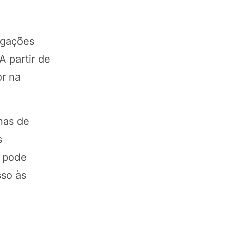
igações
A partir de
or na
enas de
s
o pode
sso às