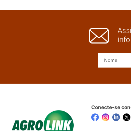
Ass
inf
Conecte-se con