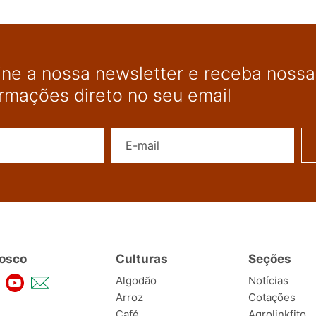
ine a nossa newsletter e receba nossas
ormações direto no seu email
Nome
E-mail
osco
Culturas
Seções
Algodão
Notícias
Arroz
Cotações
Café
Agrolinkfito