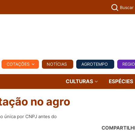
Buscar
PECUÁR
COTAÇÕES
NOTÍCIAS
AGROTEMPO
REGI
MPO
REGIONAL
COMERCIAL
AGROVIAGENS
CULTURAS
ESPÉCIES
ptação no agro
ão única por CNPJ antes do
COMPARTILH