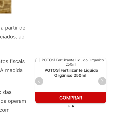
y
a partir de
ciados, ao
os fiscais
. A medida
ante Líquido
POTOSÍ Fertilizante Líquido
 1 LT
Orgânico 250ml
o das
RAR
COMPRAR
inda operam
 com