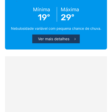
Mínima
Máxima
19º
29º
Nebulosidade variável com pequena chance de chuva.
Ver mais detalhes